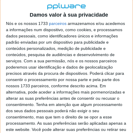
todo o setor. As condições macroeconómicas locais
continuaram a prejudicar os investimentos e as
Damos valor à sua privacidade
operações dos fornecedores em diversos mercados.
Apesar dos cortes de preços e das grandes
Nós e os nossos 1733
parceiros
armazenamos e/ou acedemos
a informações num dispositivo, como cookies, e processamos
promoções dos fornecedores, a procura do
dados pessoais, como identificadores únicos e informações
consumidor permaneceu lenta, principalmente no
padrão enviadas por um dispositivo para publicidade e
segmento de baixo custo devido à alta inflação que
conteúdos personalizados, medição de publicidade e
afetou a confiança e os gastos do consumidor.
conteúdos, pesquisa de audiências e desenvolvimento de
serviços.
Com a sua permissão, nós e os nossos parceiros
Além disso, refere, a procura contínua e lenta do
poderemos usar identificação e dados de geolocalização
consumidor final desencadeou uma grande onda de
precisos através da procura de dispositivos. Poderá clicar para
redução de stocks em toda a cadeia de
consentir o processamento por nossa parte e pela parte dos
fornecimento, com canais a reduzir os níveis de
nossos 1733 parceiros, conforme descrito acima. Em
stocks para garantir as operações. Para manter um
alternativa, pode aceder a informações mais pormenorizadas e
baixo nível de volume de vendas, os fornecedores
alterar as suas preferências antes de consentir ou recusar o
continuaram a usar técnicas de produção cautelosas,
consentimento.
Tenha em atenção que algum processamento
o que teve um impacto negativo de longo prazo no
dos seus dados pessoais poderá não exigir o seu
consentimento, mas que tem o direito de se opor a esse
desempenho operacional da cadeia de
processamento. As suas preferências serão aplicadas apenas a
abastecimento de componentes.
este website. Você pode alterar suas preferências ou retirar seu