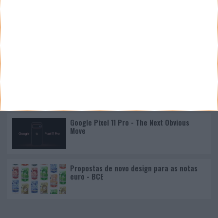
Nano Banana 2 chegou ao Google Earth para criar
imagens realistas com IA
Google Pixel 11 Pro - The Next Obvious
Move
Propostas de novo design para as notas
euro - BCE