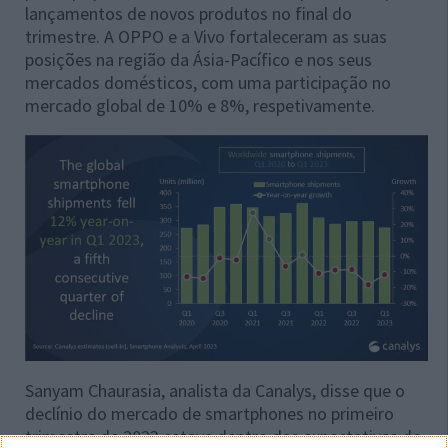
lançamentos de novos produtos no final do
trimestre. A OPPO e a Vivo fortaleceram as suas
posições na região da Ásia-Pacífico e nos seus
mercados domésticos, com uma participação no
mercado global de 10% e 8%, respetivamente.
Sanyam Chaurasia, analista da Canalys, disse que o
declínio do mercado de smartphones no primeiro
trimestre de 2023 estava dentro das expectativas de