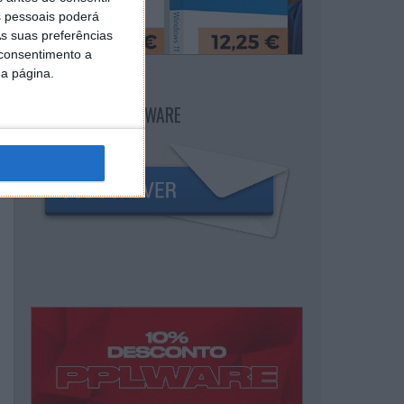
 pessoais poderá
s suas preferências
 consentimento a
da página.
NEWSLETTER PPLWARE