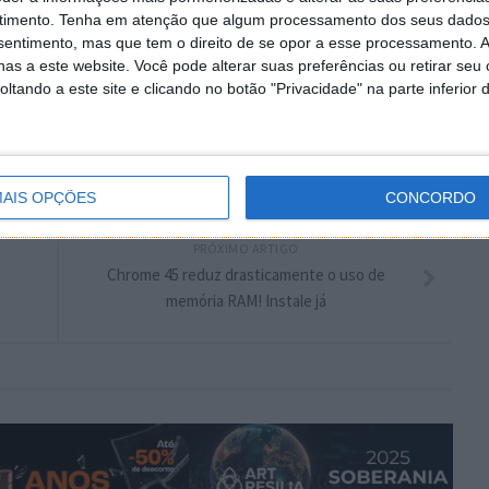
plware no Google Notícias
timento.
Tenha em atenção que algum processamento dos seus dados
nsentimento, mas que tem o direito de se opor a esse processamento. A
as a este website. Você pode alterar suas preferências ou retirar seu
Autor:
Mário Sousa
tando a este site e clicando no botão "Privacidade" na parte inferior 
ng Galaxy Tab S2
Tablet
AIS OPÇÕES
CONCORDO
PRÓXIMO ARTIGO
Chrome 45 reduz drasticamente o uso de
memória RAM! Instale já