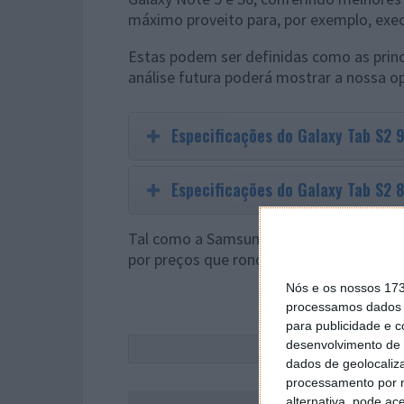
máximo proveito para, por exemplo, exe
Estas podem ser definidas como as princi
análise futura poderá mostrar a nossa op
Especificações do Galaxy Tab S2 
Especificações do Galaxy Tab S2 
Tal como a Samsung havia anunciado, o 
por preços que rondam os 400€, para o mo
Nós e os nossos 17
processamos dados p
para publicidade e 
desenvolvimento de 
Este
dados de geolocaliza
processamento por n
alternativa, pode ac