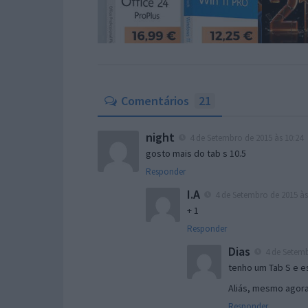
Comentários
21
night
4 de Setembro de 2015 às 10:24
gosto mais do tab s 10.5
Responder
I.A
4 de Setembro de 2015 às
+ 1
Responder
Dias
4 de Setemb
tenho um Tab S e e
Aliás, mesmo agora
Responder