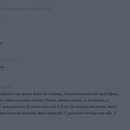
5 de Setembro de 2015 às 01:00
r
y.
5 às 10:36
er.
s 10:39
ntástico em quase tudo. No entanto, houve um ponto em que falhou,
s vídeos normais (séries, filmes, essas coisas), e em todos, o
do que pensava, ficaram cerca de 3-5cms de espaço em preto, tanto
eo ficou do tamanho dum tablet de 7”, para mim foi logo um não, à