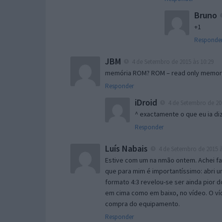
Bruno
+1
Responde
JBM
4 de Setembro de 2015 às 10:29
memória ROM? ROM – read only memor
Responder
iDroid
4 de Setembro de 201
^ exactamente o que eu ia diz
Responder
Luís Nabais
4 de Setembro de 2015 à
Estive com um na nmão ontem. Achei fa
que para mim é importantíssimo: abri un
formato 4:3 revelou-se ser ainda pior 
em cima como em baixo, no vídeo. O víd
compra do equipamento.
Responder