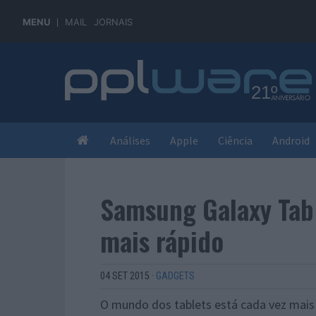
MENU
MAIL
JORNAIS
Análises
Apple
Ciência
Android
Samsung Galaxy Tab 
mais rápido
04 SET 2015
·
GADGETS
O mundo dos tablets está cada vez mais 