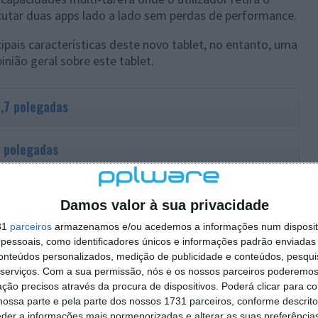
cutar duas apps lado a lado sem perdas de performance.
pais características deste novo tablet, no entanto, uma
inião geral sobre este tablet.
9,7 polegadas
8 polegadas
Galaxy Tab S2 já se encontra
disponível em Portugal
,
delo de 8", e 500€, para o de 9,7".
Damos valor à sua privacidade
31
parceiros
armazenamos e/ou acedemos a informações num dispositi
essoais, como identificadores únicos e informações padrão enviadas 
conteúdos personalizados, medição de publicidade e conteúdos, pesqui
serviços.
Com a sua permissão, nós e os nossos parceiros poderemos 
 artigo tem mais de um ano
ção precisos através da procura de dispositivos. Poderá clicar para co
ossa parte e pela parte dos nossos 1731 parceiros, conforme descrit
eder a informações mais pormenorizadas e alterar as suas preferência