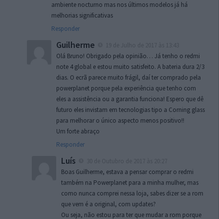
ambiente nocturno mas nos últimos modelos já há
melhorias significativas
Responder
Guilherme
19 de Julho de 2017 às 13:43
Olá Bruno! Obrigado pela opinião… Já tenho o redmi
note 4 global e estou muito satisfeito. A bateria dura 2/3
dias. O ecrã parece muito frágil, daí ter comprado pela
powerplanet porque pela experiência que tenho com
eles a assistência ou a garantia funciona! Espero que dê
futuro eles invistam em tecnologias tipo a Corning glass
para melhorar o único aspecto menos positivo!!
Um forte abraço
Responder
Luís
30 de Outubro de 2017 às 20:27
Boas Guilherme, estava a pensar comprar o redmi
também na Powerplanet para a minha mulher, mas
como nunca comprei nessa loja, sabes dizer se a rom
que vem é a original, com updates?
Ou seja, não estou para ter que mudar a rom porque