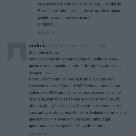
vem martelada com anúncios da loja… No site da
Powerplanet não diz nada, tiveste que fazer algum
pedido especial, ou veio assim?
Obrigado
Responder
Andreia
6 de Novembro de 2017 às 19:41
Boa noite a todos,
estava a pensar em comprar o Xiaomi Redmi 4x 4GB e
queria a vossa opinião quanto às fotografias, qualidade,
focagem, etc…
é porque tenho um UMI Max 4Gb em que diz que as
caracteristicas da Câmara: 13.0MP câmara traseira com
lanterna + 5.0MP câmara frontal, mas sinceramente não
vale nada, nem foca e não tem qualidade nenhuma, fiz
atualização e pára as aplicações como a câmara, erros
constantes, e estou completamente desiludida. Com medo
que mandar vir e levar com o mesmo venho aqui
questionar a vossa opinião. Obrigado a todos
Responder