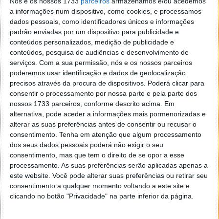
Este artigo tem mais de um ano
Nós e os nossos 1733
parceiros
armazenamos e/ou acedemos
a informações num dispositivo, como cookies, e processamos
dados pessoais, como identificadores únicos e informações
padrão enviadas por um dispositivo para publicidade e
Acompanhe o Pplware no Google Notícias
conteúdos personalizados, medição de publicidade e
conteúdos, pesquisa de audiências e desenvolvimento de
serviços.
Com a sua permissão, nós e os nossos parceiros
Proponha uma correção, faça uma sugestão
poderemos usar identificação e dados de geolocalização
precisos através da procura de dispositivos. Poderá clicar para
Autor:
Maria Inês Coelho
consentir o processamento por nossa parte e pela parte dos
nossos 1733 parceiros, conforme descrito acima. Em
alternativa, pode aceder a informações mais pormenorizadas e
alterar as suas preferências antes de consentir ou recusar o
Tags:
Redmi
Redmi 4X
Redmi Note
Redmi Note 4X
Xiaomi
consentimento.
Tenha em atenção que algum processamento
dos seus dados pessoais poderá não exigir o seu
consentimento, mas que tem o direito de se opor a esse
processamento. As suas preferências serão aplicadas apenas a
PRÓXIMO ARTIGO
este website. Você pode alterar suas preferências ou retirar seu
Quer escolher um cartão MicroSD? Eis as dicas que
consentimento a qualquer momento voltando a este site e
precisa saber
clicando no botão "Privacidade" na parte inferior da página.