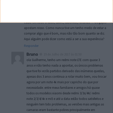
de ser mais barato praticamente implica não ter garantia. Se
mandar pela powerplanet tenho garantia, pelo menos a
minha experiência com a powerplanet é boa! O que eu acho
é que as reviews dos xiaomis são todas “compradas”. Eles
estão em todo o lado, tafixe, tabonito, Ainanas…. Os gajos
apostam nisso. Como nunca tive um tenho medo de estar a
comprar algo que é bom, mas não tão bom quanto se diz.
Aqui alguém pode dizer como está a ser a sua experiência?
Responder
Bruno
19 de Julho de 2017 às 01:50
ola Guilherme, tenho um redmi note LTE com quase 3
anos e não tenho nada a apontar, os únicos problemas
que tive foi ecrãs partidos derivado das inúmeras quedas,
apesas dos 3 anos continua a rolar muito bem, vou trocar
agora por um note 4x mais por capricho do que por
necessidade. entre meus familiares e amigos há quase
todos os modelos xiaomi desde redmi 3/3s/4A/ redmi
note 2/3/4/4x e mi5 e até a data estão todos satisfeitos e
ninguém tem tido problemas, as versões mais antigas as
camaras eram bastante pobres principalmente em