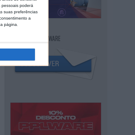
 pessoais poderá
s suas preferências
 consentimento a
da página.
NEWSLETTER PPLWARE