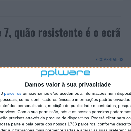
7, quão resistente é o ecrã
8 COMENTÁRIOS
go smartphone) é, por via da regra, o componente mais
do o que basta é uma queda do bolso para o estilhaçar
Damos valor à sua privacidade
m assim.
33
parceiros
armazenamos e/ou acedemos a informações num dispositi
a Xiaomi volta a dar que falar, desta vez com uma
essoais, como identificadores únicos e informações padrão enviadas 
ó aferir a sua resistência, mas também rir um pouco
conteúdos personalizados, medição de publicidade e conteúdos, pesqui
serviços.
Com a sua permissão, nós e os nossos parceiros poderemos 
ção precisos através da procura de dispositivos. Poderá clicar para co
ossa parte e pela parte dos nossos 1733 parceiros, conforme descrit
eder a informações mais pormenorizadas e alterar as suas preferência