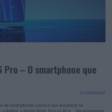
6 Pro – O smartphone que
68 COMENTÁRIOS
os de smartphones como é raro encontrar na
ote, a Redmi, a Redmi Note, fora os Mi A… Recentemente,