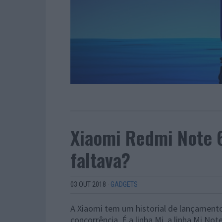
Xiaomi Redmi Note 
faltava?
03 OUT 2018
·
GADGETS
A Xiaomi tem um historial de lançament
concorrência. É a linha Mi, a linha Mi N