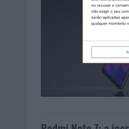
ou recusar o consen
não exigir o seu co
serão aplicadas apen
qualquer momento vol
M
Redmi Note 7: a incr