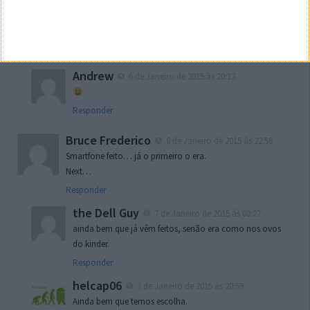
LP
6 de Janeiro de 2015 às 19:43
Lá está a LG a imitar o iPhone 6 plus, com um telemóvel
que dobra…
Responder
Andrew
6 de Janeiro de 2015 às 20:13
Responder
Bruce Frederico
6 de Janeiro de 2015 às 22:58
Smartfone feito… já o primeiro o era.
Next…
Responder
the Dell Guy
7 de Janeiro de 2015 às 00:27
ainda bem que já vêm feitos, senão era como nos ovos
do kinder.
Responder
helcap06
7 de Janeiro de 2015 às 20:59
Ainda bem que temos escolha.