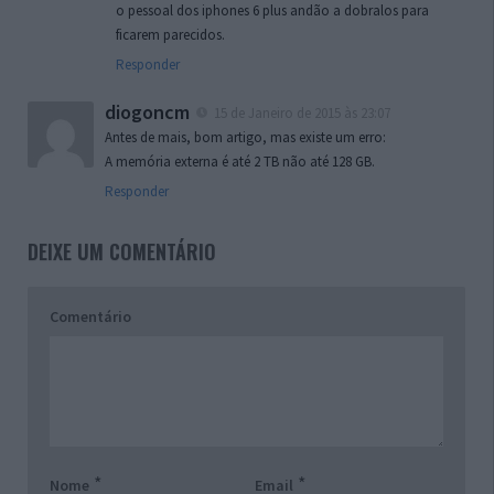
o pessoal dos iphones 6 plus andão a dobralos para
ficarem parecidos.
Responder
diogoncm
15 de Janeiro de 2015 às 23:07
Antes de mais, bom artigo, mas existe um erro:
A memória externa é até 2 TB não até 128 GB.
Responder
DEIXE UM COMENTÁRIO
Comentário
*
*
Nome
Email