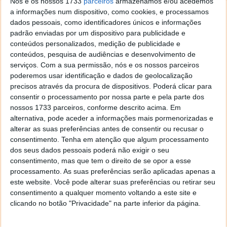
Nós e os nossos 1733
parceiros
armazenamos e/ou acedemos
platina (
platinum silver
) e o vermelho (
flamenco red
).
a informações num dispositivo, como cookies, e processamos
dados pessoais, como identificadores únicos e informações
Este novo smartphone vem com o poderoso
padrão enviadas por um dispositivo para publicidade e
processado Snapdragon 810 da Qualcomm e o CPU
conteúdos personalizados, medição de publicidade e
Quad-core 1.5 GHz Cortex-A53 & Quad-core 2 GHz
conteúdos, pesquisa de audiências e desenvolvimento de
Cortex-A57, tem 2 GB de RAM e e 16 GB de
serviços.
Com a sua permissão, nós e os nossos parceiros
armazenamento interno ou 3 GB de RAM de 32 GB de
poderemos usar identificação e dados de geolocalização
armazenamento interno, em ambos os casos
precisos através da procura de dispositivos. Poderá clicar para
expansível até 128 GB.
consentir o processamento por nossa parte e pela parte dos
nossos 1733 parceiros, conforme descrito acima. Em
Outra das suas especificações é a câmara principal de
alternativa, pode aceder a informações mais pormenorizadas e
13 MP com gravação a 4K e a frontal de 2.1 MP. A
alterar as suas preferências antes de consentir ou recusar o
consentimento.
Tenha em atenção que algum processamento
versão do Android é a mais recente, a 5.0 Lollipop e a
dos seus dados pessoais poderá não exigir o seu
bateria não removível conta com 3000 mAh e que é
consentimento, mas que tem o direito de se opor a esse
passível de carregamento mais rápido do que o
processamento. As suas preferências serão aplicadas apenas a
comum.
este website. Você pode alterar suas preferências ou retirar seu
consentimento a qualquer momento voltando a este site e
clicando no botão "Privacidade" na parte inferior da página.