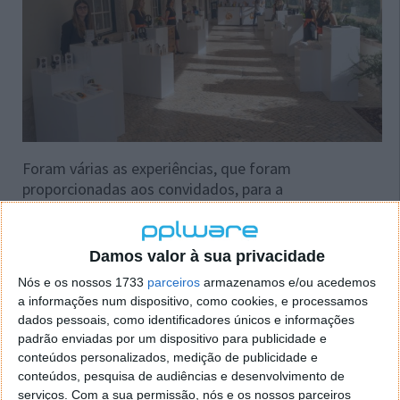
Foram várias as experiências, que foram
proporcionadas aos convidados, para a
demonstração dos artigos que compõem o catálogo
da iS.
Damos valor à sua privacidade
Nós e os nossos 1733
parceiros
armazenamos e/ou acedemos
a informações num dispositivo, como cookies, e processamos
dados pessoais, como identificadores únicos e informações
padrão enviadas por um dispositivo para publicidade e
conteúdos personalizados, medição de publicidade e
Uma exposição tecnológica com um cenário de
conteúdos, pesquisa de audiências e desenvolvimento de
fundo perfeito: o histórico e sofisticado, Palácio de
serviços.
Com a sua permissão, nós e os nossos parceiros