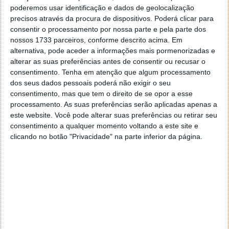
poderemos usar identificação e dados de geolocalização
Seteais, em Sintra.
precisos através da procura de dispositivos. Poderá clicar para
consentir o processamento por nossa parte e pela parte dos
nossos 1733 parceiros, conforme descrito acima. Em
alternativa, pode aceder a informações mais pormenorizadas e
alterar as suas preferências antes de consentir ou recusar o
consentimento.
Tenha em atenção que algum processamento
dos seus dados pessoais poderá não exigir o seu
consentimento, mas que tem o direito de se opor a esse
processamento. As suas preferências serão aplicadas apenas a
este website. Você pode alterar suas preferências ou retirar seu
consentimento a qualquer momento voltando a este site e
clicando no botão "Privacidade" na parte inferior da página.
Assim se destaca a marca iS, com a inovação e
produção de tantos produtos pertencentes às mais
diversas categorias. A iS acompanha as tendências de
mercado e responde com eficácia e rapidez às
necessidades dos seus consumidores que estão em
processo contínuo de evolução, tal como a
sociedade.