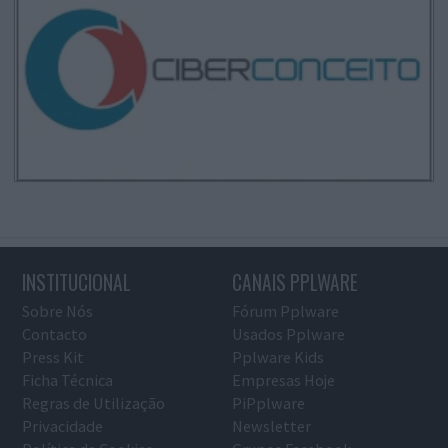
INSTITUCIONAL
CANAIS PPLWARE
Sobre Nós
Fórum Pplware
Contacto
Usados Pplware
Press Kit
Pplware Kids
Ficha Técnica
Empresas Hoje
Regras de Utilização
PiPplware
Privacidade
Newsletter