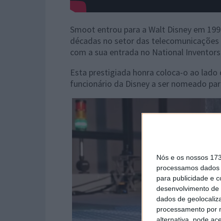
Smoot entrou para a Walt Disney em 1999
décadas no setor das telecomunicações e 
com a sua entrada no National Inventors
Esta prestigiada honra coloca-o ao lado
funcionário da Disney a ser nomeado para
Nós e os nossos 17
processamos dados p
para publicidade e 
desenvolvimento de 
dados de geolocaliza
processamento por n
alternativa, pode ac