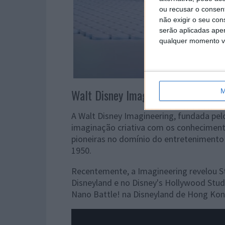
ou recusar o consen
não exigir o seu co
serão aplicadas apen
qualquer momento vol
Walt Disney Imagineering
M
A Walt Disney Imagineering, fundada pelo
imaginação criativa com os conheciment
pioneiras no domínio do entretenimento
1950.
Recentemente, a Imagineering revelou St
Disneyland e no Disney's Hollywood Stu
Nano Battle! na Disneyland de Hong Kon