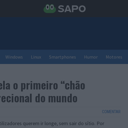
Windows
Linux
Smartphones
Humor
Motores
ela o primeiro “chão
recional do mundo
COMENTAR
ilizadores querem ir longe, sem sair do sítio. Por