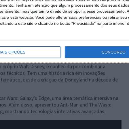
timento.
Tenha em atenção que algum processamento dos seus dados
nsentimento, mas que tem o direito de se opor a esse processamento. A
as a este website. Você pode alterar suas preferências ou retirar seu
tando a este site e clicando no botão "Privacidade" na parte inferior 
AIS OPÇÕES
CONCORDO
 próprio Walt Disney, é conhecida por combinar a
os técnicos. Tem uma história rica em inovações
 temático, desde a criação da Disneyland na década de
ar Wars: Galaxy's Edge, uma área temática imersiva na
dios. Além disso, apresentou Ant-Man and The Wasp:
g, mostrando tecnologias interativas avançadas.