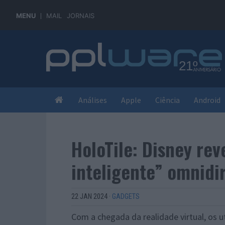
MENU
MAIL
JORNAIS
Análises
Apple
Ciência
Android
HoloTile: Disney rev
inteligente” omnidi
22 JAN 2024
·
GADGETS
Com a chegada da realidade virtual, os ut