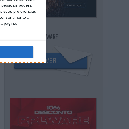
 pessoais poderá
s suas preferências
 consentimento a
da página.
NEWSLETTER PPLWARE