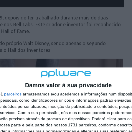
, depois de ter trabalhado durante mais de duas
nos Bell Labs. Este criador e inventor foi reconhecido
 Hall of Fame.
 do próprio Walt Disney, sendo apenas o segundo
 o Hall dos Inventores.
Damos valor à sua privacidade
31
parceiros
armazenamos e/ou acedemos a informações num dispositi
essoais, como identificadores únicos e informações padrão enviadas 
conteúdos personalizados, medição de publicidade e conteúdos, pesqui
serviços.
Com a sua permissão, nós e os nossos parceiros poderemos 
ção precisos através da procura de dispositivos. Poderá clicar para co
ossa parte e pela parte dos nossos 1731 parceiros, conforme descrit
eder a informações mais pormenorizadas e alterar as suas preferência