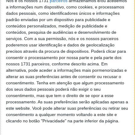
Nós e os nossos 1731
parceiros
armazenamos e/ou acedemos
a informações num dispositivo, como cookies, e processamos
dados pessoais, como identificadores únicos e informações
Acompanhe o Pplware no Google Notícias
padrão enviadas por um dispositivo para publicidade e
conteúdos personalizados, medição de publicidade e
conteúdos, pesquisa de audiências e desenvolvimento de
Proponha uma correção, faça uma sugestão
serviços.
Com a sua permissão, nós e os nossos parceiros
poderemos usar identificação e dados de geolocalização
Autor:
Pedro Simões
precisos através da procura de dispositivos. Poderá clicar para
consentir o processamento por nossa parte e pela parte dos
nossos 1731 parceiros, conforme descrito acima. Em
alternativa, pode aceder a informações mais pormenorizadas e
Tags:
Apple
foxconn
iPhone 6c
iPhone/iPod
rumor
alterar as suas preferências antes de consentir ou recusar o
consentimento.
Tenha em atenção que algum processamento
dos seus dados pessoais poderá não exigir o seu
consentimento, mas que tem o direito de se opor a esse
PRÓXIMO ARTIGO
processamento. As suas preferências serão aplicadas apenas a
Advogados russos querem proibir Windows 10 porque
este website. Você pode alterar suas preferências ou retirar seu
este espia
consentimento a qualquer momento voltando a este site e
clicando no botão "Privacidade" na parte inferior da página.
ARTIGO ANTERIOR