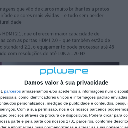
magens que vão de claros muito brilhantes a pretos
ríade de cores mais vívidas – e tudo sem perder
turalidade.
 HDMI 2.1, que oferecem maior capacidade de
as com as portas HDMI 2.0 – que também estão de
 o standard 2.1, o equipamento pode processar até 48
do com resoluções de até 10K a 120 Hz.
Damos valor à sua privacidade
31
parceiros
armazenamos e/ou acedemos a informações num dispositi
essoais, como identificadores únicos e informações padrão enviadas 
conteúdos personalizados, medição de publicidade e conteúdos, pesqui
serviços.
Com a sua permissão, nós e os nossos parceiros poderemos 
ção precisos através da procura de dispositivos. Poderá clicar para co
ossa parte e pela parte dos nossos 1731 parceiros, conforme descrit
eder a informações mais pormenorizadas e alterar as suas preferência