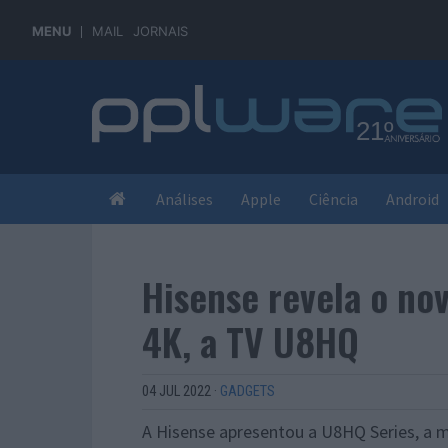
MENU
MAIL
JORNAIS
Análises
Apple
Ciência
Android
Hisense revela o no
4K, a TV U8HQ
04 JUL 2022
·
GADGETS
A Hisense apresentou a U8HQ Series, a 