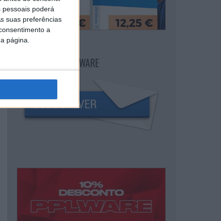
 pessoais poderá
s suas preferências
 consentimento a
da página.
NEWSLETTER PPLWARE