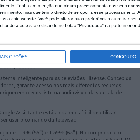
timento.
Tenha em atenção que algum processamento dos seus dados
nsentimento, mas que tem o direito de se opor a esse processamento. A
as a este website. Você pode alterar suas preferências ou retirar seu
tando a este site e clicando no botão "Privacidade" na parte inferior 
AIS OPÇÕES
CONCORDO
 U8HQ Series
istema inteligente para as televisões Hisense. Concebida
zadores, garante acesso aos mais diferentes recursos
enriquecem o ecossistema audiovisual da sua sala de
ogle Assistant e está ainda mais fácil de utilizar –
iser usar o comando da televisão.
eço de 1199€ (55”) e 1.599€ (65”). Na compra de um
o o cliente tem acesso a 3 meses gratuitos de Sport TV.