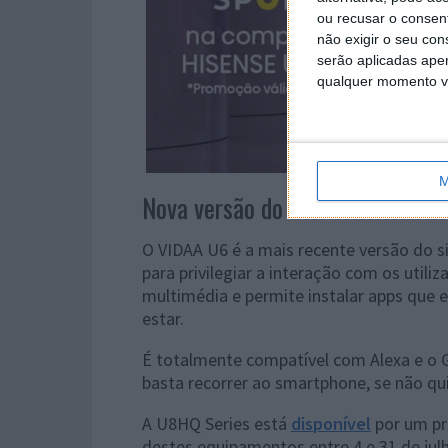
ou recusar o consen
não exigir o seu co
serão aplicadas apen
qualquer momento vol
M
Nova versão do VIDAA dá vida à
O VIDAA U6 é a mais recente versão do s
para privilegiar a interação com os utili
multimédia e permite instalar apps que 
estar.
É totalmente compatível com Alexa e o Go
basta recorrer ao smartphone, se não qu
A U8HQ Series está
disponível
por um pr
destes equipamentos entre 4 e 31 de julh