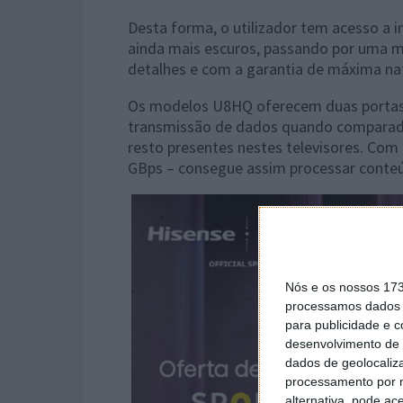
Desta forma, o utilizador tem acesso a i
ainda mais escuros, passando por uma mi
detalhes e com a garantia de máxima na
Os modelos U8HQ oferecem duas portas
transmissão de dados quando comparad
resto presentes nestes televisores. Com
GBps – consegue assim processar conteú
Nós e os nossos 17
processamos dados p
para publicidade e 
desenvolvimento de 
dados de geolocaliza
processamento por n
alternativa, pode ac