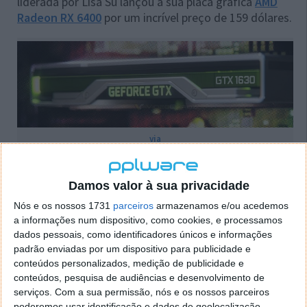
liderada por Lisa Su lançou a sua placa gráfica
AMD
Radeon RX 6400
por um incrível preço de 159 dólares.
via
A Nvidia tem, nos últimos anos, dedicado mais
atenção às GPUs topo de gama, as quais contam
Damos valor à sua privacidade
com um preço mais elevado. E terá, assim, deixado
Nós e os nossos 1731
parceiros
armazenamos e/ou acedemos
mais para trás os modelos de entrada. Em janeiro, a
a informações num dispositivo, como cookies, e processamos
fabricante lançou as suas GeForce RTX 3050 para
dados pessoais, como identificadores únicos e informações
desktop, mais de um ano depois da chegada da linha
padrão enviadas por um dispositivo para publicidade e
RTX 30. Contudo, este modelo em específico
conteúdos personalizados, medição de publicidade e
encontra-se a preços, em média, entre os 300 e os
conteúdos, pesquisa de audiências e desenvolvimento de
serviços.
Com a sua permissão, nós e os nossos parceiros
450 euros, o que o torna inacessível para alguns
poderemos usar identificação e dados de geolocalização