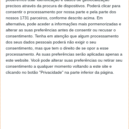
jogadores.
precisos através da procura de dispositivos. Poderá clicar para
Uma substituta da GTX 1050 Ti?
consentir o processamento por nossa parte e pela parte dos
nossos 1731 parceiros, conforme descrito acima. Em
alternativa, pode aceder a informações mais pormenorizadas e
De acordo com os detalhes revelados, esta GeForce
alterar as suas preferências antes de consentir ou recusar o
GTX 1630 deverá substituir a GTX 1050 Ti, sendo que
consentimento.
Tenha em atenção que algum processamento
poderá custar menos de 190 dólares. Para já ainda
dos seus dados pessoais poderá não exigir o seu
não se sabe praticamente nada sobre as
consentimento, mas que tem o direito de se opor a esse
especificações deste modelo que, supostamente,
processamento. As suas preferências serão aplicadas apenas a
pode então chegar em breve às lojas.
este website. Você pode alterar suas preferências ou retirar seu
consentimento a qualquer momento voltando a este site e
clicando no botão "Privacidade" na parte inferior da página.
Este artigo tem mais de um ano
Fonte:
VideoCardz
Neste artigo:
GeForce GTX 1630
,
gpu
,
nvidia
,
placa gráfica
,
rumor