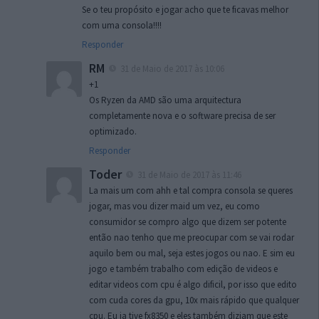
Se o teu propósito e jogar acho que te ficavas melhor
com uma consola!!!!
Responder
RM
31 de Maio de 2017 às 10:06
+1
Os Ryzen da AMD são uma arquitectura
completamente nova e o software precisa de ser
optimizado.
Responder
Toder
31 de Maio de 2017 às 11:46
La mais um com ahh e tal compra consola se queres
jogar, mas vou dizer maid um vez, eu como
consumidor se compro algo que dizem ser potente
então nao tenho que me preocupar com se vai rodar
aquilo bem ou mal, seja estes jogos ou nao. E sim eu
jogo e também trabalho com edição de videos e
editar videos com cpu é algo dificil, por isso que edito
com cuda cores da gpu, 10x mais rápido que qualquer
cpu. Eu ja tive fx8350 e eles também diziam que este