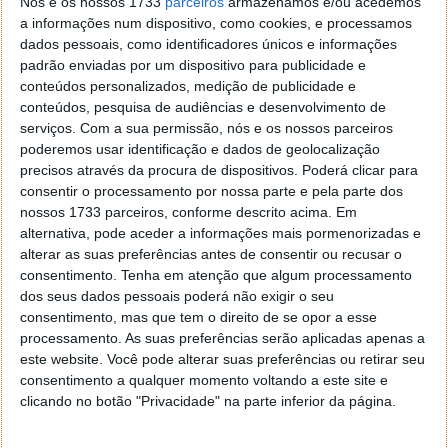
Nós e os nossos 1733
parceiros
armazenamos e/ou acedemos
da nova geração de processadores, os Coffee Lake,
a informações num dispositivo, como cookies, e processamos
nome dado à oitava geração de processadores Core.
dados pessoais, como identificadores únicos e informações
Estes serão lançados na segunda metade de 2017, e
padrão enviadas por um dispositivo para publicidade e
promete ser até 30% mais rápido que os atuais Kaby
conteúdos personalizados, medição de publicidade e
Lake.
conteúdos, pesquisa de audiências e desenvolvimento de
serviços.
Com a sua permissão, nós e os nossos parceiros
poderemos usar identificação e dados de geolocalização
precisos através da procura de dispositivos. Poderá clicar para
consentir o processamento por nossa parte e pela parte dos
Este artigo tem mais de um ano
nossos 1733 parceiros, conforme descrito acima. Em
alternativa, pode aceder a informações mais pormenorizadas e
alterar as suas preferências antes de consentir ou recusar o
consentimento.
Tenha em atenção que algum processamento
Acompanhe o Pplware no Google Notícias
dos seus dados pessoais poderá não exigir o seu
consentimento, mas que tem o direito de se opor a esse
Autor:
Vítor M.
processamento. As suas preferências serão aplicadas apenas a
Proponha uma correção, faça uma sugestão
este website. Você pode alterar suas preferências ou retirar seu
consentimento a qualquer momento voltando a este site e
clicando no botão "Privacidade" na parte inferior da página.
Tags:
i9
Intel