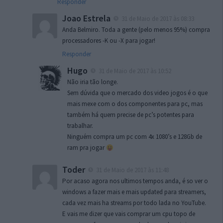
Responder
Joao Estrela
31 de Maio de 2017 às 08:33
Anda Belmiro. Toda a gente (pelo menos 95%) compra
processadores -K ou -X para jogar!
Responder
Hugo
31 de Maio de 2017 às 10:52
Não iria tão longe.
Sem dúvida que o mercado dos video jogos é o que
mais mexe com o dos componentes para pc, mas
também há quem precise de pc’s potentes para
trabalhar.
Ninguém compra um pc com 4x 1080’s e 128Gb de
ram pra jogar
Toder
31 de Maio de 2017 às 11:48
Por acaso agora nos ultimos tempos anda, é so ver o
windows a fazer mais e mais updated para streamers,
cada vez mais ha streams por todo lada no YouTube.
E vais me dizer que vais comprar um cpu topo de