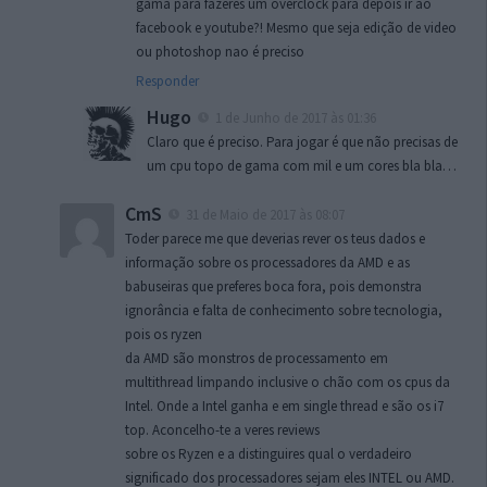
gama para fazeres um overclock para depois ir ao
facebook e youtube?! Mesmo que seja edição de video
ou photoshop nao é preciso
Responder
Hugo
1 de Junho de 2017 às 01:36
Claro que é preciso. Para jogar é que não precisas de
um cpu topo de gama com mil e um cores bla bla…
CmS
31 de Maio de 2017 às 08:07
Toder parece me que deverias rever os teus dados e
informação sobre os processadores da AMD e as
babuseiras que preferes boca fora, pois demonstra
ignorância e falta de conhecimento sobre tecnologia,
pois os ryzen
da AMD são monstros de processamento em
multithread limpando inclusive o chão com os cpus da
Intel. Onde a Intel ganha e em single thread e são os i7
top. Aconcelho-te a veres reviews
sobre os Ryzen e a distinguires qual o verdadeiro
significado dos processadores sejam eles INTEL ou AMD.