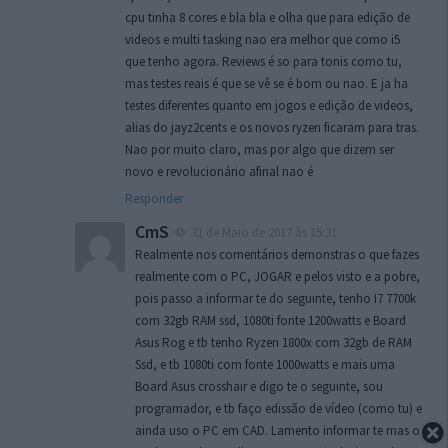
cpu tinha 8 cores e bla bla e olha que para edição de
videos e multi tasking nao era melhor que como i5
que tenho agora. Reviews é so para tonis como tu,
mas testes reais é que se vê se é bom ou nao. E ja ha
testes diferentes quanto em jogos e edição de videos,
alias do jayz2cents e os novos ryzen ficaram para tras.
Nao por muito claro, mas por algo que dizem ser
novo e revolucionário afinal nao é
Responder
CmS
31 de Maio de 2017 às 15:31
Realmente nos comentários demonstras o que fazes
realmente com o PC, JOGAR e pelos visto e a pobre,
pois passo a informar te do seguinte, tenho I7 7700k
com 32gb RAM ssd, 1080ti fonte 1200watts e Board
Asus Rog e tb tenho Ryzen 1800x com 32gb de RAM
Ssd, e tb 1080ti com fonte 1000watts e mais uma
Board Asus crosshair e digo te o seguinte, sou
programador, e tb faço edissão de vídeo (como tu) e
ainda uso o PC em CAD. Lamento informar te mas o