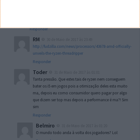
RM
30 de Maio de 2017 às 23:43
A Intel está a sentir a pressão dos CPU’s Rysen da AMD que
sairam à pouco tempo e dos próximos Threadripper!
Responder
RM
30 de Maio de 2017 às 23:49
http://fudzilla.com/news/processors/43678-amd-officially-
unveils-the-ryzen-threadripper
Responder
Toder
31 de Maio de 2017 às 01:01
Tanta pressão. Que estes tais de ryzen nem conseguem
bater os i5 em jogos pois a otimização deles esta muito
ma, depois eu como consumidor quero pagar por algo
que dizem ser top mas depois a performance é ma?! Sim
sim
Responder
Belmiro
31 de Maio de 2017 às 01:20
O mundo todo anda à volta dos jogadores? Lol