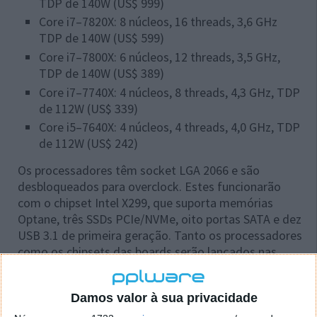
TDP de 140W (US$ 999)
Core i7–7820X: 8 núcleos, 16 threads, 3,6 GHz
TDP de 140W (US$ 599)
Core i7–7800X: 6 núcleos, 12 threads, 3,5 GHz,
TDP de 140W (US$ 389)
Core i7–7740X: 4 núcleos, 8 threads, 4,3 GHz, TDP
de 112W (US$ 339)
Core i5–7640X: 4 núcleos, 4 threads, 4,0 GHz, TDP
de 112W (US$ 242)
Os processadores têm socket LGA 2066 e são
desbloqueados para overclock. Estes funcionarão
com o chipset Intel X299, que suporta memórias
Optane, três SSDs PCIe/NVMe, oito portas SATA e dez
USB 3.1 de primeira geração. Tanto os processadores
como os chipsets das boards serão lançados nas
próximas semanas.
Além de anunciar os poderosos Skylake Series X, a
Damos valor à sua privacidade
Intel ainda aproveitou para mostrar alguns detalhes