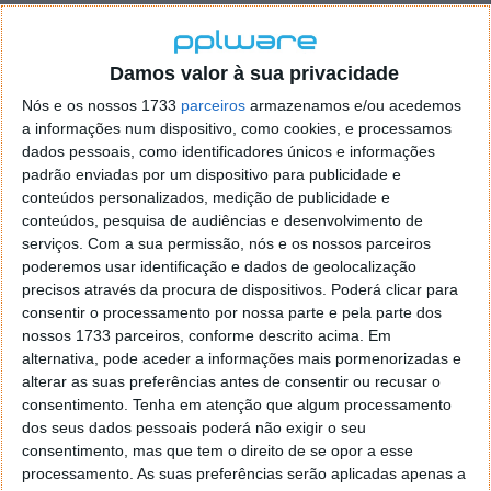
Os testes já realizados mostram resultados
impressionantes, uma vez que este Ryzen 7 7800X3D
consegue ser até 30% mais rápido do que o
Damos valor à sua privacidade
antecessor Ryzen 7 5800X3D, nomeadamente no
Nós e os nossos 1733
parceiros
armazenamos e/ou acedemos
jogo DOTA 2, sendo 23% mais rápido no CS:GO; 22%
a informações num dispositivo, como cookies, e processamos
no Warhammer: Dawn of War II; e 21% no Rainbow
dados pessoais, como identificadores únicos e informações
Six Siege é de 21%.
padrão enviadas por um dispositivo para publicidade e
conteúdos personalizados, medição de publicidade e
conteúdos, pesquisa de audiências e desenvolvimento de
serviços.
Com a sua permissão, nós e os nossos parceiros
poderemos usar identificação e dados de geolocalização
precisos através da procura de dispositivos. Poderá clicar para
consentir o processamento por nossa parte e pela parte dos
nossos 1733 parceiros, conforme descrito acima. Em
alternativa, pode aceder a informações mais pormenorizadas e
alterar as suas preferências antes de consentir ou recusar o
consentimento.
Tenha em atenção que algum processamento
dos seus dados pessoais poderá não exigir o seu
consentimento, mas que tem o direito de se opor a esse
processamento. As suas preferências serão aplicadas apenas a