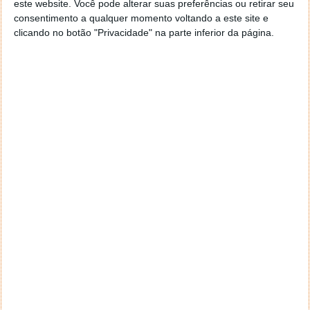
este website. Você pode alterar suas preferências ou retirar seu
consentimento a qualquer momento voltando a este site e
clicando no botão "Privacidade" na parte inferior da página.
Já numa comparação com o rival Intel Core i9-
13900K, com o jogo Horizon Zero Down o
processador da AMD conseguiu um desempenho
extra de 24%. Em Red Dead Redemption 2 conseguiu
ser 23% mais rápido; em Total War: Three Kingdoms