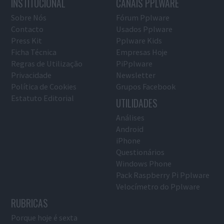
INSTITUCIONAL
CANAIS PPLWARE
Sobre Nós
Fórum Pplware
Contacto
Usados Pplware
Press Kit
Pplware Kids
Ficha Técnica
Empresas Hoje
Regras de Utilização
PiPplware
Privacidade
Newsletter
Política de Cookies
Grupos Facebook
Estatuto Editorial
UTILIDADES
Análises
Android
iPhone
Questionários
Windows Phone
Pack Raspberry Pi Pplware
Velocímetro do Pplware
RUBRICAS
Porque hoje é sexta