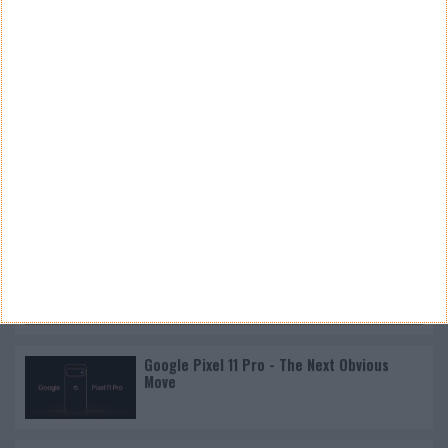
CANAL DE YOUTUBE
Nano Banana 2 chegou ao Google Earth para criar
imagens realistas com IA
Google Pixel 11 Pro - The Next Obvious
Move