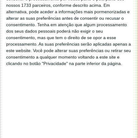
Tanto a Intel como a AMD continuam focadas e
nossos 1733 parceiros, conforme descrito acima. Em
alternativa, pode aceder a informações mais pormenorizadas e
empenhadas em produzir os seus equipamentos
alterar as suas preferências antes de consentir ou recusar o
através das mais avançadas tecnologias. E apesar de
consentimento.
Tenha em atenção que algum processamento
os números de 2022 não terem sido muito
dos seus dados pessoais poderá não exigir o seu
animadores e este de 2023 também não estar a
consentimento, mas que tem o direito de se opor a esse
começar com o pé direito, as empresas mantêm a
processamento. As suas preferências serão aplicadas apenas a
esperança que os próximos meses sejam mais
este website. Você pode alterar suas preferências ou retirar seu
positivos e promissores.
consentimento a qualquer momento voltando a este site e
clicando no botão "Privacidade" na parte inferior da página.
Este artigo tem mais de um ano
Acompanhe o Pplware no Google Notícias
Proponha uma correção, faça uma sugestão