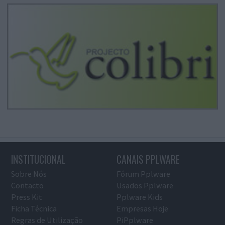
INSTITUCIONAL
CANAIS PPLWARE
Sobre Nós
Fórum Pplware
Contacto
Usados Pplware
Press Kit
Pplware Kids
Ficha Técnica
Empresas Hoje
Regras de Utilização
PiPplware