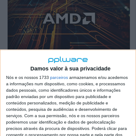
Por outro lado, os dados revelados pela
Mercury
Research
mostram que, apesar deste crescimento
Damos valor à sua privacidade
da AMD, as vendas totais sofreram uma queda, tal
Nós e os nossos 1733
parceiros
armazenamos e/ou acedemos
como tem acontecido com várias outras empresas
a informações num dispositivo, como cookies, e processamos
tecnológicas. Os detalhes indicam que o quarto
dados pessoais, como identificadores únicos e informações
trimestre registou uma queda de 34% face ao
padrão enviadas por um dispositivo para publicidade e
mesmo período de 2021 e menos 19% em
conteúdos personalizados, medição de publicidade e
comparação com o trimestre anterior de 2022. Mas a
conteúdos, pesquisa de audiências e desenvolvimento de
rival Intel também perdeu dinheiro, registando uma
serviços.
Com a sua permissão, nós e os nossos parceiros
queda de 700 milhões de dólares no quartro
poderemos usar identificação e dados de geolocalização
trimestre do ano passado.
precisos através da procura de dispositivos. Poderá clicar para
consentir o processamento por nossa parte e pela parte dos