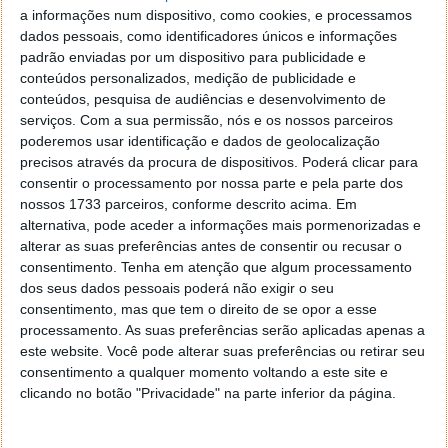
desenvolvimento dos SoC Exynos da próxima
a informações num dispositivo, como cookies, e processamos
geração. As taxas de eficiência para a arquitetura de
dados pessoais, como identificadores únicos e informações
1,4 nm foram reportadas como bastante baixas.
padrão enviadas por um dispositivo para publicidade e
conteúdos personalizados, medição de publicidade e
Trazer engenheiros da Intel poderá ajudar a Samsung
conteúdos, pesquisa de audiências e desenvolvimento de
a ultrapassar problemas e a reduzir a sua
serviços.
Com a sua permissão, nós e os nossos parceiros
dependência do Qualcomm Snapdragon.
poderemos usar identificação e dados de geolocalização
precisos através da procura de dispositivos. Poderá clicar para
A aquisição da Intel pode inaugurar uma nova era no
consentir o processamento por nossa parte e pela parte dos
mundo dos chips. Claro que não se deve esquecer
nossos 1733 parceiros, conforme descrito acima. Em
que os preços podem variar fruto desta mudança.
alternativa, pode aceder a informações mais pormenorizadas e
Como únicos fabricantes dos seus próprios chips, a
alterar as suas preferências antes de consentir ou recusar o
Apple e a Samsung podem ser flexíveis na
consentimento.
Tenha em atenção que algum processamento
determinação dos custos.
dos seus dados pessoais poderá não exigir o seu
consentimento, mas que tem o direito de se opor a esse
processamento. As suas preferências serão aplicadas apenas a
este website. Você pode alterar suas preferências ou retirar seu
consentimento a qualquer momento voltando a este site e
Este artigo tem mais de um ano
clicando no botão "Privacidade" na parte inferior da página.