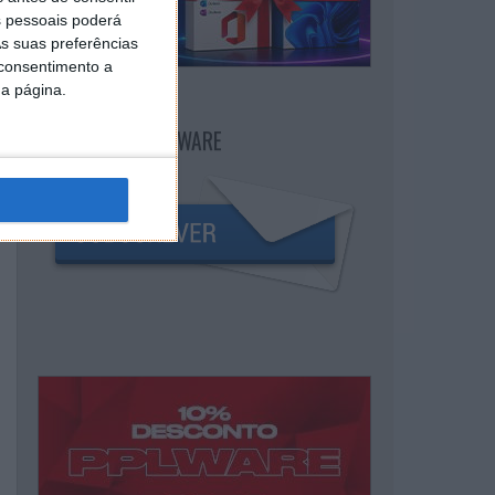
 pessoais poderá
s suas preferências
 consentimento a
da página.
NEWSLETTER PPLWARE