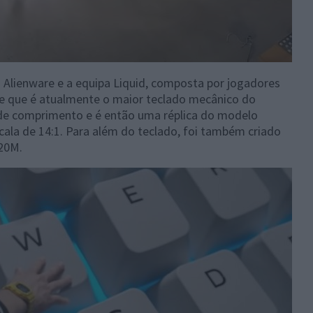
 Alienware e a equipa Liquid, composta por jogadores
ele que é atualmente o maior teclado mecânico do
e comprimento e é então uma réplica do modelo
a de 14:1. Para além do teclado, foi também criado
20M.