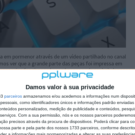
a em pormenor através de um vídeo partilhado no canal
mos ver que a grande parte das peças foi impressa em
o, pois só a gigante barra de espaço do teclado levou
quase o mesmo que uma pessoa e pesa 9 kg.
Damos valor à sua privacidade
33
parceiros
armazenamos e/ou acedemos a informações num dispositi
essoais, como identificadores únicos e informações padrão enviadas 
conteúdos personalizados, medição de publicidade e conteúdos, pesqui
serviços.
Com a sua permissão, nós e os nossos parceiros poderemos 
ção precisos através da procura de dispositivos. Poderá clicar para co
ossa parte e pela parte dos nossos 1733 parceiros, conforme descrit
eder a informações mais pormenorizadas e alterar as suas preferência