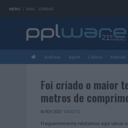
MENU
MAIL
JORNAIS
Análises
Apple
Ciência
Android
Foi criado o maior 
metros de comprim
06 NOV 2023
·
GADGETS
Frequentemente relatamos aqui várias n