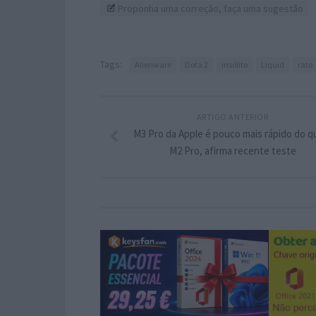
Proponha uma correção, faça uma sugestão
Tags:
Alienware
Dota 2
insólito
Liquid
rato
ARTIGO ANTERIOR
M3 Pro da Apple é pouco mais rápido do q
M2 Pro, afirma recente teste