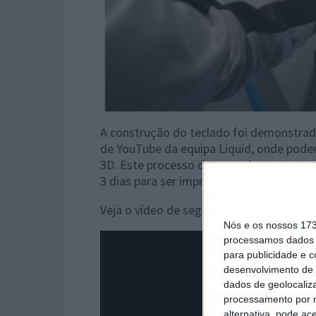
A construção do teclado foi demonstrad
de YouTube da equipa Liquid, onde pode
3D. Este processo demorou bastante temp
3 dias para ser impressa, a qual mede 
Veja o vídeo de seguida:
Nós e os nossos 17
processamos dados p
para publicidade e 
desenvolvimento de 
dados de geolocaliza
processamento por n
alternativa, pode ac