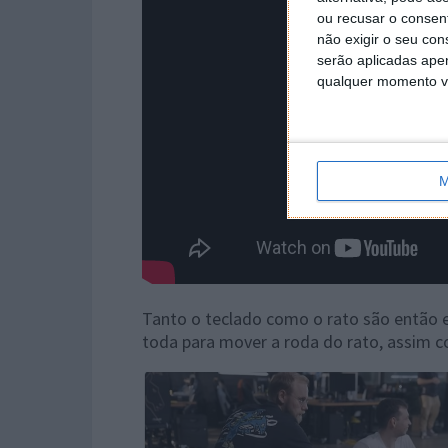
ou recusar o consen
não exigir o seu co
serão aplicadas apen
qualquer momento vol
M
Tanto o teclado como o rato são então e
toda para mover a roda do rato, assim co