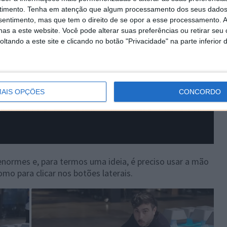
timento.
Tenha em atenção que algum processamento dos seus dados
nsentimento, mas que tem o direito de se opor a esse processamento. A
as a este website. Você pode alterar suas preferências ou retirar seu
tando a este site e clicando no botão "Privacidade" na parte inferior 
AIS OPÇÕES
CONCORDO
normes e, para termos uma ideia, é preciso usar a mão
mo para clicar nos botões laterais.