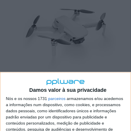
A autonomia também não se apresenta nada como
mini. São assim anunciados 30 minutos de voo, valor
Damos valor à sua privacidade
que ultrapassa os 20 minutos apontados para o
Nós e os nossos 1731
parceiros
armazenamos e/ou acedemos
Mavic Air.
a informações num dispositivo, como cookies, e processamos
dados pessoais, como identificadores únicos e informações
A nível de voo, toda a operação é assegurada por
padrão enviadas por um dispositivo para publicidade e
uma navegação por GPS apoiado por dois sensores.
conteúdos personalizados, medição de publicidade e
Nomeadamente, um deles uma câmara, na parte
conteúdos, pesquisa de audiências e desenvolvimento de