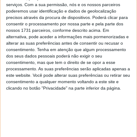
inferior do drone, apoiando o processo de aterragem.
serviços.
Com a sua permissão, nós e os nossos parceiros
poderemos usar identificação e dados de geolocalização
Já no comando, é onde encontramos o maior corte.
precisos através da procura de dispositivos. Poderá clicar para
Tal como aconteceu no Mavic Air, foi removido o
consentir o processamento por nossa parte e pela parte dos
ecrã. Assim, estão presentes apenas os joysticks e os
nossos 1731 parceiros, conforme descrito acima. Em
botões de apoio à operação. A ligação ao drone é
alternativa, pode aceder a informações mais pormenorizadas e
também ela mais limitada, sendo feita por WiFi.
alterar as suas preferências antes de consentir ou recusar o
Consequentemente, atira o limite de voo para
consentimento.
Tenha em atenção que algum processamento
“apenas” 4 quilómetros, valor apontado em caso de
dos seus dados pessoais poderá não exigir o seu
condições ótimas de ligação. Ou seja, sem
consentimento, mas que tem o direito de se opor a esse
processamento. As suas preferências serão aplicadas apenas a
obstáculos ou interferências.
este website. Você pode alterar suas preferências ou retirar seu
consentimento a qualquer momento voltando a este site e
clicando no botão "Privacidade" na parte inferior da página.