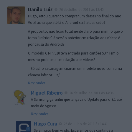
Danilo Luiz
26 de Julho de 2011 às 13:40
Hugo, estou querendo comprar um desses no final do ano.
Você acha que até lá o Android será atualizado?
A propósito, não ficou totalmente claro para mim, o que o
torna “inferior” à versão anterior em relação aos vídeos é
por causa do Android?
O modelo GT-P7510 tem entrada para cartões SD? Tem o
mesmo problema em relação aos vídeos?
– Só acho sacanagem criarem um modelo novo com uma
câmera inferior… =/
Responder
Miguel Ribeiro
26 de Julho de 2011 às 14:36
A Samsung garantiu que lançava o Update para o 3.1 até
meio de Agosto.
Responder
Hugo Cura
26 de Julho de 2011 às 14:41
Será muito bem vindo. Esperemos que continue a