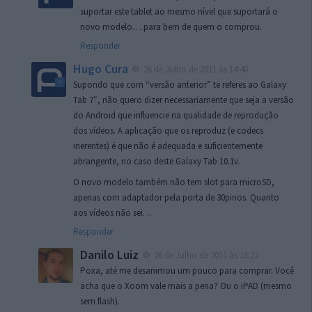
suportar este tablet ao mesmo nível que suportará o
novo modelo… para bem de quem o comprou.
Responder
Hugo Cura
26 de Julho de 2011 às 14:40
Supondo que com “versão anterior” te referes ao Galaxy
Tab 7″, não quero dizer necessariamente que seja a versão
do Android que influencie na qualidade de reprodução
dos vídeos. A aplicação que os reproduz (e codecs
inerentes) é que não é adequada e suficientemente
abrangente, no caso deste Galaxy Tab 10.1v.
O novo modelo também não tem slot para microSD,
apenas com adaptador pela porta de 30pinos. Quanto
aos vídeos não sei…
Responder
Danilo Luiz
26 de Julho de 2011 às 15:22
Poxa, até me desanimou um pouco para comprar. Você
acha que o Xoom vale mais a pena? Ou o iPAD (mesmo
sem flash).