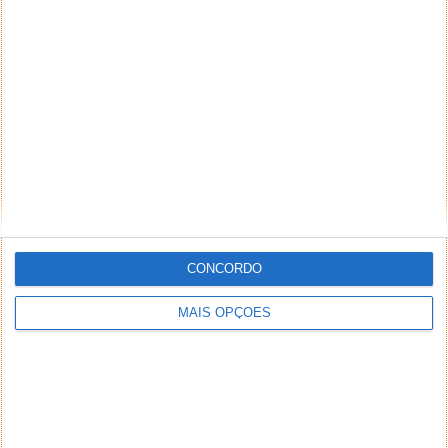
PRÓXIMO ARTIGO
Wi-Fi Network Backup Manager – Redes Wifi no bolso
ARTIGO ANTERIOR
Star Wars: The Old Republic já em Pre-Release!
CONCORDO
MAIS OPÇÕES
Comentários
57