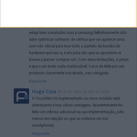
touchwiz, o interface gráfico da samsung. pouco prático,
pouco fluido e nada de especial principalmente comparado
com outras alternativas, como p ex o launcherpro.
Ou seja, não tenho dúvidas de que como hardware até
esteja bem construído mas a samsung definitivamente não
sabe optimizar software. de certeza que vai aparecer uma
rom não oficial para tirar todo o partido da bomba de
hardware que isso e, e era para isto que eu apontaria se
tivesse a pensar comprar um. Com estas limitações, o preço
e que e um todo nada inadmissível. Cerca de 600e por um
producto claramente inacabado, nao obrigado.
Responder
Hugo Cura
26 de Julho de 2011 às 14:42
O TouchWiz UX implementado no novo modelo está
interessante e traz várias vantagens. Aparentemente foi
feito um esforço adicional na sua implementação, pelo
menos em relação ao que se costuma ver nos
smartphones.
Responder