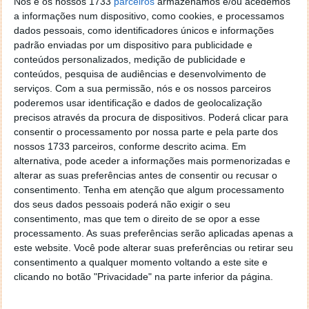
Nós e os nossos 1733
parceiros
armazenamos e/ou acedemos
a informações num dispositivo, como cookies, e processamos
dados pessoais, como identificadores únicos e informações
padrão enviadas por um dispositivo para publicidade e
conteúdos personalizados, medição de publicidade e
conteúdos, pesquisa de audiências e desenvolvimento de
serviços.
Com a sua permissão, nós e os nossos parceiros
poderemos usar identificação e dados de geolocalização
precisos através da procura de dispositivos. Poderá clicar para
Este
tablet
é bonito e tem um toque elegante mas a
consentir o processamento por nossa parte e pela parte dos
qualidade de construção está um pouco débil. Ao
nossos 1733 parceiros, conforme descrito acima. Em
pegar-lhe a robustez é logo fortemente ameaçada
alternativa, pode aceder a informações mais pormenorizadas e
alterar as suas preferências antes de consentir ou recusar o
pela tampa traseira de plástico que, embora a
consentimento.
Tenha em atenção que algum processamento
rugosidade e formato adequado às mãos não sejam
dos seus dados pessoais poderá não exigir o seu
descabidos, tem um toque oco e é possível moldá-lo
consentimento, mas que tem o direito de se opor a esse
ligeiramente pressionando nalguns pontos.
processamento. As suas preferências serão aplicadas apenas a
este website. Você pode alterar suas preferências ou retirar seu
consentimento a qualquer momento voltando a este site e
clicando no botão "Privacidade" na parte inferior da página.