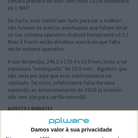
câmara primária de 8MP com flash LED e secundária
de 1.9MP.
De facto, este
tablet
tem tudo para ser o melhor!...
não fossem as arestas acentuadas que faltam limar
no seu sistema operativo Android Honeycomb v3.0.1.
Mais à frente estão detalhes acerca do que falha
neste sistema operativo.
A sua dimensão, 246.2 x 170.4 x 10.9 mm, inclui a tal
espessura "inadequada" de 10.9 mm... digamos que
não seria por aqui que este
tablet
poderia ser
rejeitado. De resto, infelizmente falta-lhe uma
expansão ao armazenamento de 16GB já incluído:
não tem
slot
para cartão microSD.
ASPECTO E ROBUSTEZ
Damos valor à sua privacidade