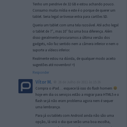
Tenho um pendrive de 32 GB e estou achando pouco.
Consumo muita mídia e este é o porque de querer um
tablet. Seria legal se tivesse entra para cartões SD.
Queria um tablet com uma tela razoável. Até acho legal
o tablet de 7″, mas 10″ faz uma boa diferença. Além
disso geralmente procuramos a última versão dos
gadgets, não faz sentido nem a câmera inferior e nem o
suporte a vídeos inferior.
Realmente estou na dúvida, de qualquer modo aceito
sugestões até novembro! =)
Responder
Vítor M.
26 de Julho de 2011 às 15:26
Compra o iPad… esquece lá isso do flash homem
hoje em dia os serviços estão a migrar para HTML5 e o
flash se já não eram problema agora nem é sequer
uma lembrança.
Para já os tablets com Android ainda não são uma
opção, lá virá o dia que serão uma boa escolha,