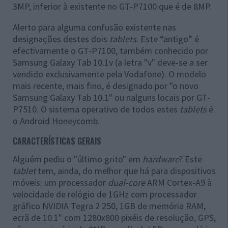
3MP, inferior à existente no GT-P7100 que é de 8MP.
Alerto para alguma confusão existente nas
designações destes dois
tablets
. Este “antigo” é
efectivamente o GT-P7100, também conhecido por
Samsung Galaxy Tab 10.1v (a letra "v" deve-se a ser
vendido exclusivamente pela Vodafone). O modelo
mais recente, mais fino, é designado por "o novo
Samsung Galaxy Tab 10.1" ou nalguns locais por GT-
P7510. O sistema operativo de todos estes
tablets
é
o Android Honeycomb.
CARACTERÍSTICAS GERAIS
Alguém pediu o "último grito" em
hardware
? Este
tablet
tem, ainda, do melhor que há para dispositivos
móveis: um processador
dual-core
ARM Cortex-A9 à
velocidade de relógio de 1GHz com processador
gráfico NVIDIA Tegra 2 250, 1GB de memória RAM,
ecrã de 10.1" com 1280x800 pixéis de resolução, GPS,