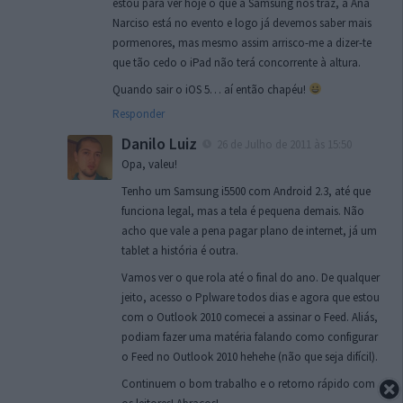
estou para ver hoje o que a Samsung nos traz, a Ana
Narciso está no evento e logo já devemos saber mais
pormenores, mas mesmo assim arrisco-me a dizer-te
que tão cedo o iPad não terá concorrente à altura.
Quando sair o iOS 5… aí então chapéu!
Responder
Danilo Luiz
26 de Julho de 2011 às 15:50
Opa, valeu!
Tenho um Samsung i5500 com Android 2.3, até que
funciona legal, mas a tela é pequena demais. Não
acho que vale a pena pagar plano de internet, já um
tablet a história é outra.
Vamos ver o que rola até o final do ano. De qualquer
jeito, acesso o Pplware todos dias e agora que estou
com o Outlook 2010 comecei a assinar o Feed. Aliás,
podiam fazer uma matéria falando como configurar
o Feed no Outlook 2010 hehehe (não que seja difícil).
Continuem o bom trabalho e o retorno rápido com