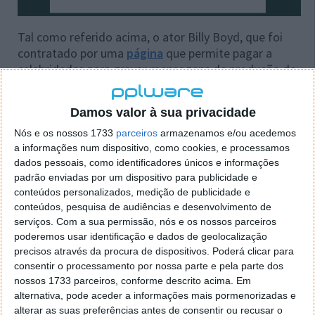
Tal como referido acima, o ator Billy Boyd, que foi
contratado por uma
página
que permite pagar a
celebridades para gravar mensagens de produção de
produtos, gravou um vídeo de 40 segundos onde
promove a JRR Token. No entanto, se tentarmos
Damos valor à sua privacidade
aceder à publicação na página do Twitter da moeda
onde o vídeo foi publicado, verificámos a mesma já
Nós e os nossos 1733
parceiros
armazenamos e/ou acedemos
não está disponível.
a informações num dispositivo, como cookies, e processamos
dados pessoais, como identificadores únicos e informações
Uma criptomoeda para dar a ganhar a longo
padrão enviadas por um dispositivo para publicidade e
conteúdos personalizados, medição de publicidade e
prazo
conteúdos, pesquisa de audiências e desenvolvimento de
serviços.
Com a sua permissão, nós e os nossos parceiros
Segundo os criadores, a criptomoeda JRR Token foi
poderemos usar identificação e dados de geolocalização
projetada para valorizar a longo prazo. Os
precisos através da procura de dispositivos. Poderá clicar para
investidores terão um retorno de 3% das transações,
consentir o processamento por nossa parte e pela parte dos
nossos 1733 parceiros, conforme descrito acima. Em
enquanto que 3% serão revertidos para uma 'pool' de
alternativa, pode aceder a informações mais pormenorizadas e
liquidez e outros 3% vão para uma carteira dedicada
alterar as suas preferências antes de consentir ou recusar o