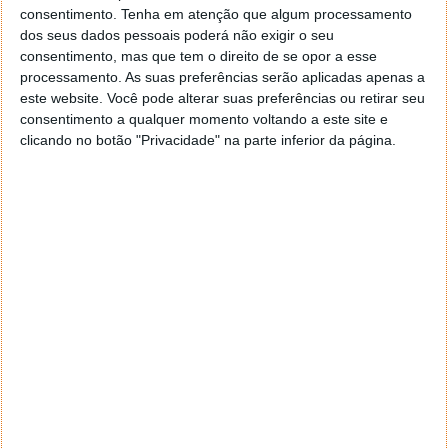
ao marketing da moeda e para projetos de caridade.
consentimento.
Tenha em atenção que algum processamento
dos seus dados pessoais poderá não exigir o seu
Os fundadores garantes que esta carteira será usada
consentimento, mas que tem o direito de se opor a esse
em exclusivo para promover a moeda à medida que
processamento. As suas preferências serão aplicadas apenas a
esta cresce. Já os fundos revertem totalmente para
este website. Você pode alterar suas preferências ou retirar seu
instituições de caridade.
consentimento a qualquer momento voltando a este site e
clicando no botão "Privacidade" na parte inferior da página.