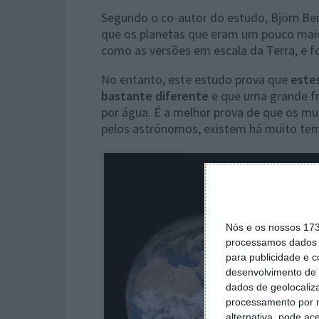
Segundo o co-autor do estudo, Björn Be
que os planetas que eram um pouco maio
como as versões em escala da Terra, e f
No entanto, este estudo prova que
estes
bastante diferente
e que uma grande f
por água. É a melhor prova de que os mu
pelos astrónomos, existem há muito te
Nós e os nossos 17
processamos dados p
para publicidade e 
desenvolvimento de 
dados de geolocaliza
processamento por n
alternativa, pode ac