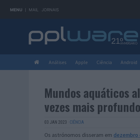
MENU
MAIL
JORNAIS
Análises
Apple
Ciência
Android
Mundos aquáticos a
vezes mais profundo
03 JAN 2023
·
CIÊNCIA
Os astrónomos disseram em
dezembro 