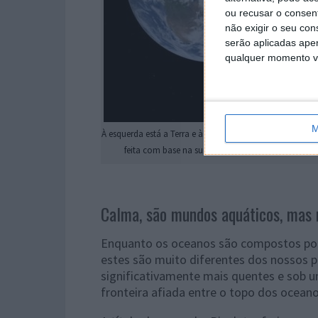
ou recusar o consen
não exigir o seu co
serão aplicadas apen
qualquer momento vol
M
À esquerda está a Terra e à direita está a visualização h
feita com base na suposição de que Kepler-138d 
Calma, são mundos aquáticos, mas 
Enquanto os oceanos são compostos por 
estes são muito diferentes dos nossos p
significativamente mais quentes e sob 
fronteira afiada entre o topo dos ocean