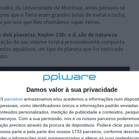
nneke, da Universidade de Montreal, antes pensava-se
res que a Terra eram grandes bolas de metal e rocha,
oi por isso que lhes chamámos super-terras.
 dois planetas, Kepler-138c e d, são de natureza
ração do seu volume total é provavelmente composta
ndos aquáticos, um tipo de planeta que foi teorizado
mpo.
Damos valor à sua privacidade
33
parceiros
armazenamos e/ou acedemos a informações num dispositi
essoais, como identificadores únicos e informações padrão enviadas 
conteúdos personalizados, medição de publicidade e conteúdos, pesqui
serviços.
Com a sua permissão, nós e os nossos parceiros poderemos 
ção precisos através da procura de dispositivos. Poderá clicar para co
ossa parte e pela parte dos nossos 1733 parceiros, conforme descrit
eder a informações mais pormenorizadas e alterar as suas preferência