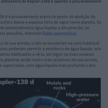
a
atmosfera do Kepler-138d é quente e provavelmente
38 d é provavelmente acima do ponto de ebulição da
osfera densa e espessa feita de vapor neste planeta. Só
er potencialmente água líquida a alta pressão, ou
ltas pressões, chamada
fluido supercrítico
.
 da sua estrela, e não se encontram na zona habitável
os poderiam permitir a existência de água líquida. Isto
tamos habituados a vê-la, em lagos ou mais oceanos
s planetas estão muito mais próximos da sua estrela,
 vaporizadas, com água líquida mais profunda a alta