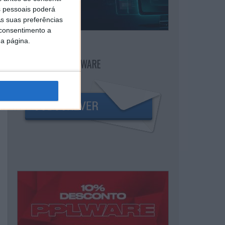
 pessoais poderá
s suas preferências
 consentimento a
da página.
NEWSLETTER PPLWARE