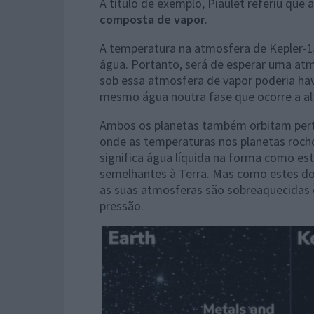
A título de exemplo, Piaulet referiu que 
composta de vapor
.
A temperatura na atmosfera de Kepler-1
água. Portanto, será de esperar uma atm
sob essa atmosfera de vapor poderia hav
mesmo água noutra fase que ocorre a a
Ambos os planetas também orbitam perto
onde as temperaturas nos planetas rochos
significa água líquida na forma como es
semelhantes à Terra. Mas como estes doi
as suas atmosferas são sobreaquecidas e
pressão.