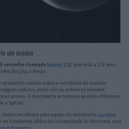
ele um oceano
nã vermelha chamada
Kepler-138
, que está a 218 anos-
nstelação
Lira
, a Harpa.
m produzido teorias sobre a existência de mundos
nalguns indícios, estes são os primeiros mundos
 boas provas. A descoberta aconteceu quando utilizavam
e e Spitzer.
os dados recolhidos pela equipa da astrónoma
Caroline
h on Exoplanets (iREx) da Universidade de Montreal, está
re Astronomy
.