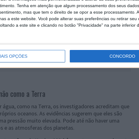
timento.
Tenha em atenção que algum processamento dos seus dados
nsentimento, mas que tem o direito de se opor a esse processamento. A
as a este website. Você pode alterar suas preferências ou retirar seu
tando a este site e clicando no botão "Privacidade" na parte inferior 
AIS OPÇÕES
CONCORDO
ipotética da NASA de Kepler-138d. No entanto, observe que esta visualização foi
é um mundo rochoso. A proporção de tamanho provavelmente é precisa.
não como a Terra
água, como na Terra, os investigadores acreditam que
róprios oceanos. As evidências sugerem que eles são
uma pressão muito elevada. Pode até não haver uma
os e as atmosferas dos planetas.