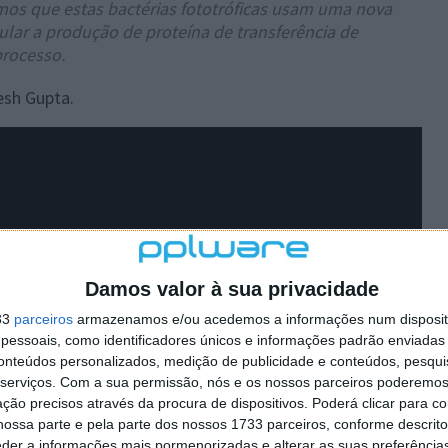
os que estas bactérias fototróficas usam uma nova
lar a produção de proteína de transferência de
processo.
esh Gupta.
Damos valor à sua privacidade
33
parceiros
armazenamos e/ou acedemos a informações num dispositi
essoais, como identificadores únicos e informações padrão enviadas 
conteúdos personalizados, medição de publicidade e conteúdos, pesqui
serviços.
Com a sua permissão, nós e os nossos parceiros poderemos 
ção precisos através da procura de dispositivos. Poderá clicar para co
ossa parte e pela parte dos nossos 1733 parceiros, conforme descrit
eder a informações mais pormenorizadas e alterar as suas preferência