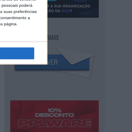
 pessoais poderá
s suas preferências
 consentimento a
da página.
NEWSLETTER PPLWARE