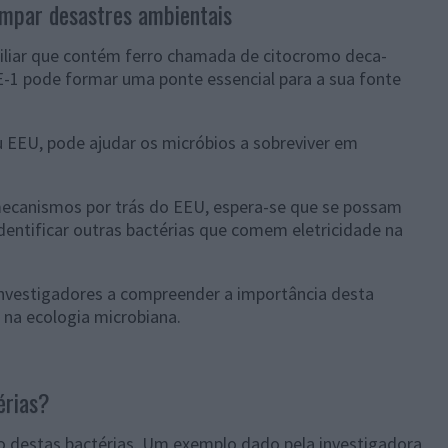
impar desastres ambientais
iliar que contém ferro chamada de citocromo deca-
IE-1 pode formar uma ponte essencial para a sua fonte
u EEU, pode ajudar os micróbios a sobreviver em
ecanismos por trás do EEU, espera-se que se possam
entificar outras bactérias que comem eletricidade na
investigadores a compreender a importância desta
 na ecologia microbiana.
érias?
vo destas bactérias. Um exemplo dado pela investigadora