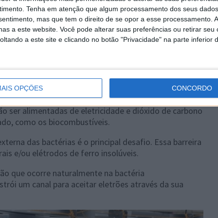
timento.
Tenha em atenção que algum processamento dos seus dados
nsentimento, mas que tem o direito de se opor a esse processamento. A
as a este website. Você pode alterar suas preferências ou retirar seu
tando a este site e clicando no botão "Privacidade" na parte inferior 
ustíveis
AIS OPÇÕES
CONCORDO
stigação ajudará a projetar uma nova plataforma
ão ser alimentadas de eletricidade e dióxido de carbono
ado, como os biocombustíveis.
terna das bactérias é o principal desafio. Essa barreira
is e/ou elétrodos de ferro insolúveis.
ão que ocorre naturalmente na bactéria
trói um canal para aceitar eletrões através da sua