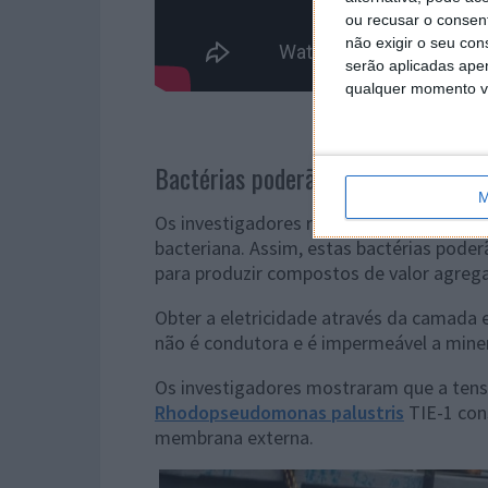
ou recusar o consen
não exigir o seu co
serão aplicadas apen
qualquer momento vol
Bactérias poderão fabricar biocomb
M
Os investigadores referem que esta inve
bacteriana. Assim, estas bactérias poder
para produzir compostos de valor agreg
Obter a eletricidade através da camada ex
não é condutora e é impermeável a minera
Os investigadores mostraram que a tens
Rhodopseudomonas palustris
TIE-1 cons
membrana externa.