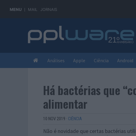
MENU
MAIL
JORNAIS
Análises
Apple
Ciência
Android
Há bactérias que “c
alimentar
10 NOV 2019
·
CIÊNCIA
Não é novidade que certas bactérias uti