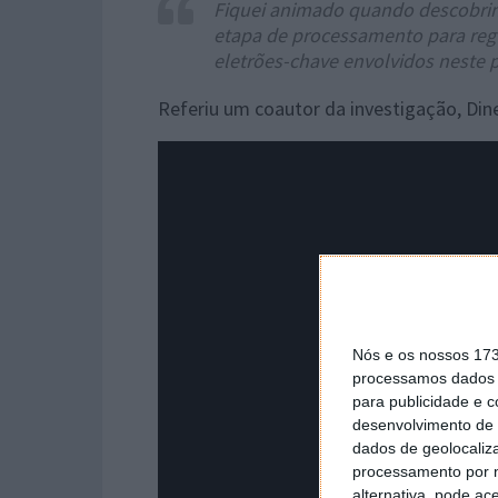
Fiquei animado quando descobrim
etapa de processamento para regu
eletrões-chave envolvidos neste 
Referiu um coautor da investigação, Din
Nós e os nossos 17
processamos dados p
para publicidade e 
desenvolvimento de 
dados de geolocaliza
processamento por n
alternativa, pode ac