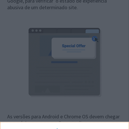
Google, para verificar o estado de experiência
abusiva de um determinado site.
As versões para Android e
Chrome OS devem chegar
nas próximas semanas. Para atualizarem para a nova