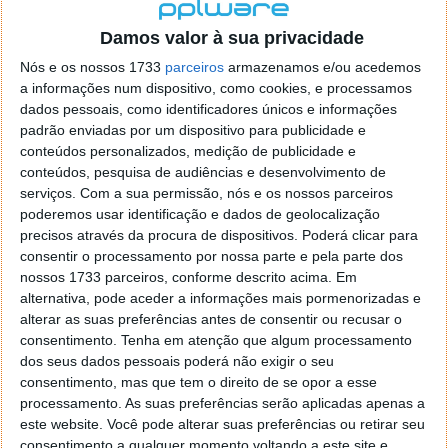
versão no Windows, Linux e macOS basta ir ao
Menu
> Definições > Acerca do Chrome
e verificar se a
Damos valor à sua privacidade
atualização já se encontra disponível.
Nós e os nossos 1733
parceiros
armazenamos e/ou acedemos
Fonte:
chromium blog
a informações num dispositivo, como cookies, e processamos
dados pessoais, como identificadores únicos e informações
padrão enviadas por um dispositivo para publicidade e
conteúdos personalizados, medição de publicidade e
conteúdos, pesquisa de audiências e desenvolvimento de
Este artigo tem mais de um ano
serviços.
Com a sua permissão, nós e os nossos parceiros
poderemos usar identificação e dados de geolocalização
precisos através da procura de dispositivos. Poderá clicar para
consentir o processamento por nossa parte e pela parte dos
Acompanhe o Pplware no Google Notícias
nossos 1733 parceiros, conforme descrito acima. Em
alternativa, pode aceder a informações mais pormenorizadas e
alterar as suas preferências antes de consentir ou recusar o
Proponha uma correção, faça uma sugestão
consentimento.
Tenha em atenção que algum processamento
dos seus dados pessoais poderá não exigir o seu
Autor:
Pedro Pinto
consentimento, mas que tem o direito de se opor a esse
processamento. As suas preferências serão aplicadas apenas a
este website. Você pode alterar suas preferências ou retirar seu
consentimento a qualquer momento voltando a este site e