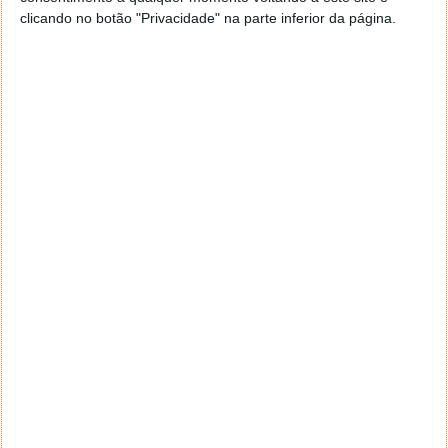
Tags:
chrome
Epichrome
Google
clicando no botão "Privacidade" na parte inferior da página.
PRÓXIMO ARTIGO
MateBook X Pro: Próxima grande aposta da Huawei
em Portugal é um portátil de topo
ARTIGO ANTERIOR
A arma mais recente da Rússia: um canhão a laser