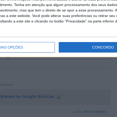
s.
timento.
Tenha em atenção que algum processamento dos seus dados
nsentimento, mas que tem o direito de se opor a esse processamento. A
ca que poderá desequilibrar as escolhas dos
as a este website. Você pode alterar suas preferências ou retirar seu
lmente se torna uma opção a ter em conta e que será
tando a este site e clicando no botão "Privacidade" na parte inferior 
rocuram um browser que se integra de forma única com
AIS OPÇÕES
CONCORDO
 artigo tem mais de um ano
indows
plware no Google Notícias
Autor:
Pedro Simões