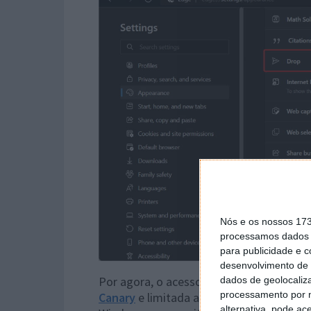
Nós e os nossos 17
processamos dados p
para publicidade e 
desenvolvimento de 
Por agora, o acesso ao Drop está ainda 
dados de geolocaliza
processamento por n
Canary
e limitada a um lote muito restri
alternativa, pode ac