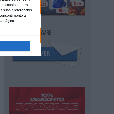
 pessoais poderá
s suas preferências
 consentimento a
da página.
NEWSLETTER PPLWARE