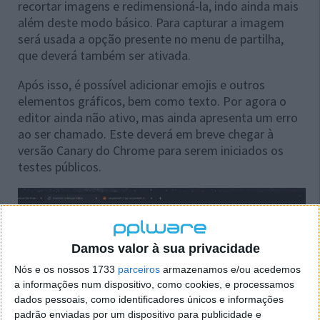
recortar imagens e redimensioná-la, indo ainda mais
além deste modo básico. Para capturar a imagem
será usada a opção presente no menu de partilha,
que deverá também ser ativada.
Após isso, é possível adicionar emojis e outros
elementos gráficos, bem como texto. Por agora o
editor ainda não ativo, mas ainda apresenta um erro
ao ser chamado. Este deverá em breve chegar à
versão Canary do Chrome para serem iniciados os
testes públicos.
Damos valor à sua privacidade
Nós e os nossos 1733
parceiros
armazenamos e/ou acedemos
a informações num dispositivo, como cookies, e processamos
dados pessoais, como identificadores únicos e informações
padrão enviadas por um dispositivo para publicidade e