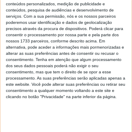
Por agora as flags necessárias para ativar este editor
conteúdos personalizados, medição de publicidade e
já podem ser vistas. Ao aceder a
chrome://flags
conteúdos, pesquisa de audiências e desenvolvimento de
encontramos já as entradas "
Desktop Screenshots
"
serviços.
Com a sua permissão, nós e os nossos parceiros
e "
Desktop Screenshots Edit Mode
" prontas a serem
poderemos usar identificação e dados de geolocalização
ativadas.
precisos através da procura de dispositivos. Poderá clicar para
consentir o processamento por nossa parte e pela parte dos
Este extra que a Google traz ao Chrome irá elevar
nossos 1733 parceiros, conforme descrito acima. Em
ainda mais este browser e dar-lhe uma ferramenta
alternativa, pode aceder a informações mais pormenorizadas e
alterar as suas preferências antes de consentir ou recusar o
extra. O editor de imagens será importante para
consentimento.
Tenha em atenção que algum processamento
muitos utilizadores, que assim se libertam de mais
dos seus dados pessoais poderá não exigir o seu
uma ferramenta no seu sistema operativo.
consentimento, mas que tem o direito de se opor a esse
processamento. As suas preferências serão aplicadas apenas a
este website. Você pode alterar suas preferências ou retirar seu
consentimento a qualquer momento voltando a este site e
clicando no botão "Privacidade" na parte inferior da página.