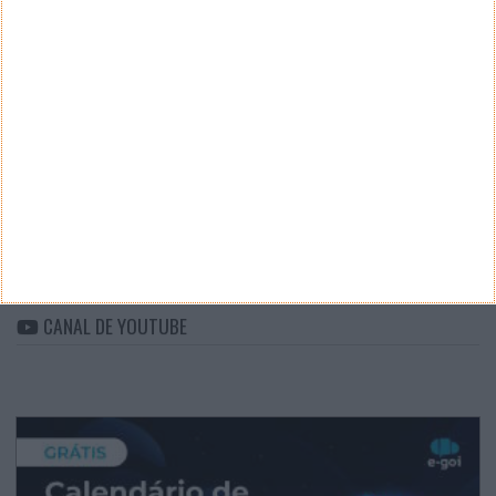
Teste a velocidade da sua Internet
CATEGORIAS
Categorias
ARQUIVO
Arquivo
CANAL DE YOUTUBE