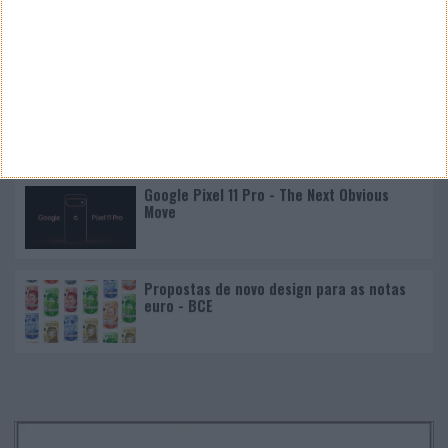
Nano Banana 2 chegou ao Google Earth para criar
imagens realistas com IA
Google Pixel 11 Pro - The Next Obvious
Move
Propostas de novo design para as notas
euro - BCE