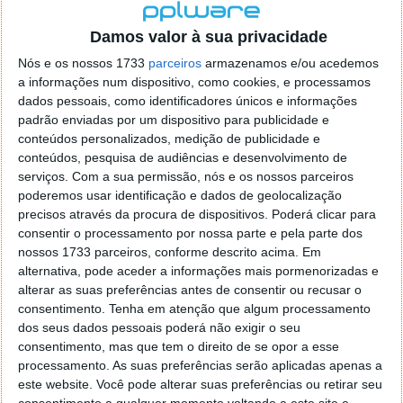
Não é necessário software especial para experienciar
Damos valor à sua privacidade
uma foto falada. Apenas fotografar, falar e partilhar
com toda a gente! Junte até cinco
speaking photos
Nós e os nossos 1733
parceiros
armazenamos e/ou acedemos
para contar a história completa! Também poderá
a informações num dispositivo, como cookies, e processamos
adicionar som a qualquer uma das suas fotos já
dados pessoais, como identificadores únicos e informações
existentes, tornando a sua biblioteca de fotografias
padrão enviadas por um dispositivo para publicidade e
conteúdos personalizados, medição de publicidade e
numa verdadeira história!
conteúdos, pesquisa de audiências e desenvolvimento de
Esta aplicação, para iPhone e iPad, não é uma
serviços.
Com a sua permissão, nós e os nossos parceiros
novidade em termos de conceito, vem sim, de forma
poderemos usar identificação e dados de geolocalização
muito simples, colocar mais informação a uma
precisos através da procura de dispositivos. Poderá clicar para
fotografia, onde o áudio pode enquadrar, mesmo
consentir o processamento por nossa parte e pela parte dos
com os sons de fundo ou o som ambiente, aquele
nossos 1733 parceiros, conforme descrito acima. Em
momento.
alternativa, pode aceder a informações mais pormenorizadas e
alterar as suas preferências antes de consentir ou recusar o
OBS: Obrigado Ana Ferreira pela dica.
consentimento.
Tenha em atenção que algum processamento
dos seus dados pessoais poderá não exigir o seu
consentimento, mas que tem o direito de se opor a esse
processamento. As suas preferências serão aplicadas apenas a
Licença: Pago (iPhone = 0.89€) (iPad = 2.69€)
este website. Você pode alterar suas preferências ou retirar seu