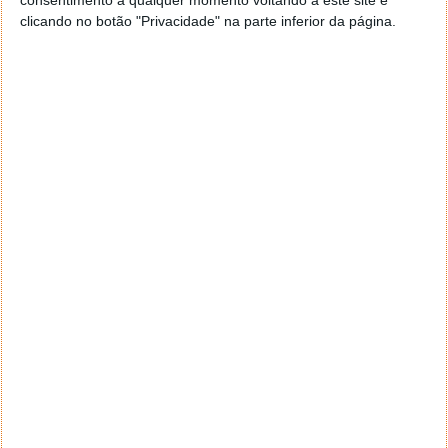
consentimento a qualquer momento voltando a este site e
Sistemas Operativos: iOS 4.3+
clicando no botão "Privacidade" na parte inferior da página.
Download: SpeakingPhoto 2.1.4 [13.2MB]
Download: SpeakingPhoto HD 2.1.4 [24.8MB]
Homepage:
SpeakingPhoto
Este artigo tem mais de um ano
Acompanhe o Pplware no Google Notícias
Autor:
Vítor M.
Proponha uma correção, faça uma sugestão
Tags:
fotografia
imagens
iPad
iPhone/iPod
som