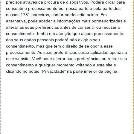
precisos através da procura de dispositivos. Poderá clicar para
China, reforçar as suas redes de fornecimento
consentir o processamento por nossa parte e pela parte dos
noutros lugares é uma prioridade e parece que a
nossos 1731 parceiros, conforme descrito acima. Em
empresa está a recuar ou pelo menos a adiar os
alternativa, pode aceder a informações mais pormenorizadas e
planos de avançar sozinha em mais áreas com a sua
alterar as suas preferências antes de consentir ou recusar o
própria produção de chips"
.
consentimento.
Tenha em atenção que algum processamento
dos seus dados pessoais poderá não exigir o seu
consentimento, mas que tem o direito de se opor a esse
processamento. As suas preferências serão aplicadas apenas a
este website. Você pode alterar suas preferências ou retirar seu
Este artigo tem mais de um ano
consentimento a qualquer momento voltando a este site e
clicando no botão "Privacidade" na parte inferior da página.
Fonte:
Reuters
Neste artigo:
5G
,
Apple
,
chips
,
qualcomm
Acompanhe o Pplware no Google Notícias
Proponha uma correção, faça uma sugestão