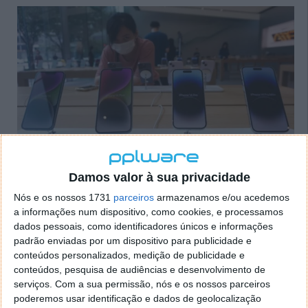
Damos valor à sua privacidade
Em paralelo, um outro acordo de licenciamento de
patentes assinado entre as duas empresas em 2019
Nós e os nossos 1731
parceiros
armazenamos e/ou acedemos
a informações num dispositivo, como cookies, e processamos
continua em vigor e só vai terminar em 2025,
dados pessoais, como identificadores únicos e informações
podendo as duas marcas alargá-lo por mais dois
padrão enviadas por um dispositivo para publicidade e
anos.
conteúdos personalizados, medição de publicidade e
conteúdos, pesquisa de audiências e desenvolvimento de
Na opinião de Susannah Streeter, diretora de dinheiro
serviços.
Com a sua permissão, nós e os nossos parceiros
e mercados da Hargreaves Lansdown, "
numa altura
poderemos usar identificação e dados de geolocalização
em que a Apple enfrenta desafios crescentes na