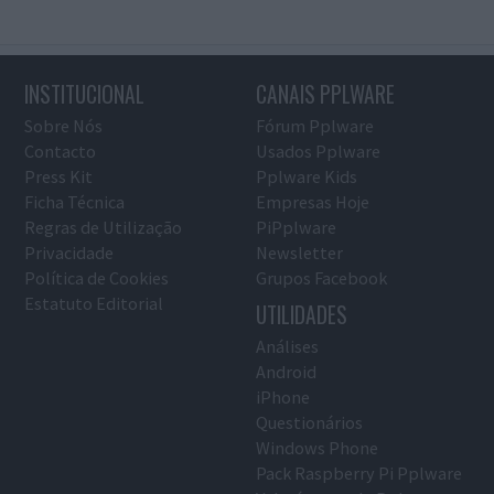
INSTITUCIONAL
CANAIS PPLWARE
Sobre Nós
Fórum Pplware
Contacto
Usados Pplware
Press Kit
Pplware Kids
Ficha Técnica
Empresas Hoje
Regras de Utilização
PiPplware
Privacidade
Newsletter
Política de Cookies
Grupos Facebook
Estatuto Editorial
UTILIDADES
Análises
Android
iPhone
Questionários
Windows Phone
Pack Raspberry Pi Pplware