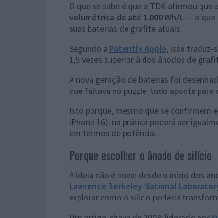
O que se sabe é que a TDK afirmou que 
volumétrica de até 1.000 Wh/L
— o que 
suas baterias de grafite atuais.
Segundo a
Patently Apple
, isso traduz
1,5 vezes superior à dos ânodos de grafi
A nova geração de baterias foi desenhada
que faltava no puzzle: tudo aponta para 
Isto porque, mesmo que se confirmem 
iPhone 16), na prática poderá ser igual
em termos de potência.
Porque escolher o ânodo de silício
A ideia não é nova: desde o início dos a
Lawrence Berkeley National Laborator
explorar como o silício poderia transform
Um artigo-chave de 2008, liderado por
Y