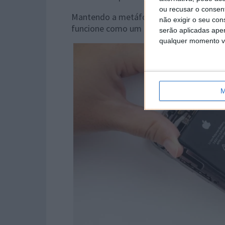
ou recusar o consen
Mantendo a metáfora, o silício permite 
não exigir o seu co
funcione como um arranha-céus por dent
serão aplicadas apen
qualquer momento vol
M