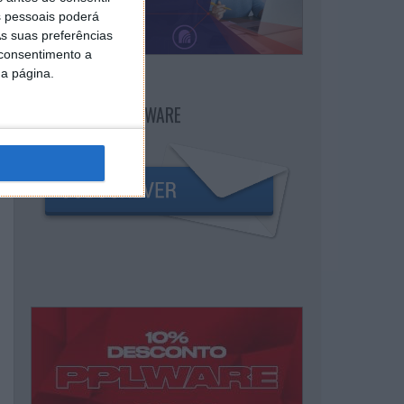
 pessoais poderá
s suas preferências
 consentimento a
da página.
NEWSLETTER PPLWARE