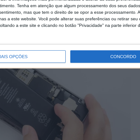
timento.
Tenha em atenção que algum processamento dos seus dados
que o hotel tenha o mesmo aspeto por fora, mas
nsentimento, mas que tem o direito de se opor a esse processamento. A
ro, com muito mais espaço para os hóspedes.
as a este website. Você pode alterar suas preferências ou retirar seu
tando a este site e clicando no botão "Privacidade" na parte inferior 
AIS OPÇÕES
CONCORDO