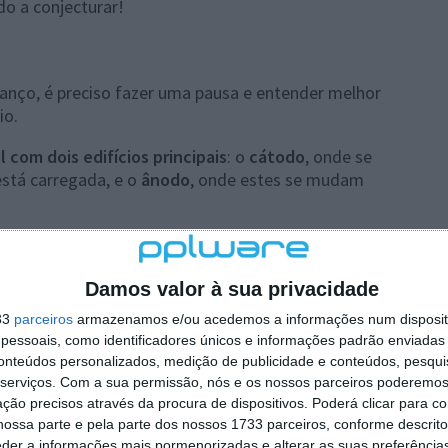
do a conjecturar!
nço, é preciso fazer uma pausa e entender melhor
io.
 com dois edifícios principais
: o
cátodo
, onde se
está carregada, e o
ânodo
, onde estes se mudam
m hotel com um número limitado de quartos. Ou seja,
ca de iões de lítio — aproximadamente um átomo de
Damos valor à sua privacidade
33
parceiros
armazenamos e/ou acedemos a informações num dispositi
é barato de produzir, estável e tem servido bem ao
essoais, como identificadores únicos e informações padrão enviadas 
 E é aqui que entra o
silício
.
conteúdos personalizados, medição de publicidade e conteúdos, pesqui
serviços.
Com a sua permissão, nós e os nossos parceiros poderemos 
o mais iões de lítio do que o grafite — até
4,4 átomos
ção precisos através da procura de dispositivos. Poderá clicar para co
e se traduz numa capacidade gravimétrica teórica quase
ossa parte e pela parte dos nossos 1733 parceiros, conforme descrit
de
3.579 mAh/g contra os 372 mAh/g do grafite
.
eder a informações mais pormenorizadas e alterar as suas preferência