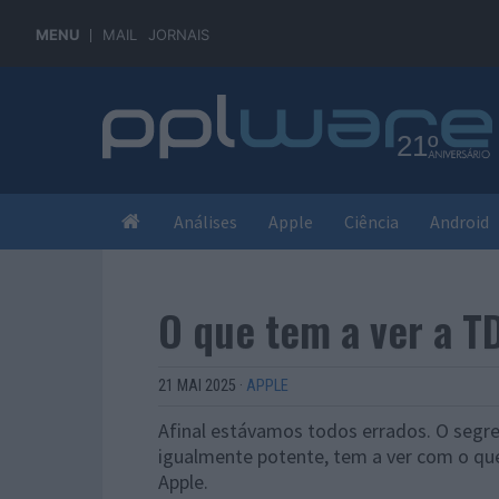
MENU
MAIL
JORNAIS
Análises
Apple
Ciência
Android
O que tem a ver a T
21 MAI 2025
·
APPLE
Afinal estávamos todos errados. O segred
igualmente potente, tem a ver com o que
Apple.