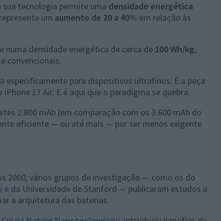
a sua tecnologia permite uma
densidade energética
representa um
aumento de 20 a 40%
em relação às
-se numa densidade energética de cerca de
100 Wh/kg
,
te convencionais.
 especificamente para dispositivos ultrafinos. É a peça
o iPhone 17 Air. E é aqui que o paradigma se quebra.
estes 2.800 mAh (em comparação com os 3.600 mAh do
mente eficiente — ou até mais — por ser menos exigente
nos 2000, vários grupos de investigação — como os do
y
e da Universidade de Stanford — publicaram estudos a
ar a arquitetura das baterias.
i Cui na Nature Nanotechnology
, introduziu nanofios de