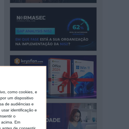
vo, como cookies, e
por um dispositivo
sa de audiências e
usar identificação e
nsentir o
o acima. Em
s antes de consentir