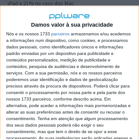
iPad e 21% no caso dos Mac.
Damos valor à sua privacidade
Nós e os nossos 1733
parceiros
armazenamos e/ou acedemos
a informações num dispositivo, como cookies, e processamos
dados pessoais, como identificadores únicos e informações
padrão enviadas por um dispositivo para publicidade e
conteúdos personalizados, medição de publicidade e
conteúdos, pesquisa de audiências e desenvolvimento de
serviços.
Com a sua permissão, nós e os nossos parceiros
poderemos usar identificação e dados de geolocalização
precisos através da procura de dispositivos. Poderá clicar para
Os AirPods, AirPods Pro e Apple Watch continuaram
consentir o processamento por nossa parte e pela parte dos
com um bom desempenho, crescendo nas vendas. No
nossos 1733 parceiros, conforme descrito acima. Em
campo dos serviços, e mesmo com a Apple a
alternativa, pode aceder a informações mais pormenorizadas e
alterar as suas preferências antes de consentir ou recusar o
aumentar os períodos de testes, o desempenho foi
consentimento.
Tenha em atenção que algum processamento
muito bom. A provar isso estão os 15,76 mil milhões
dos seus dados pessoais poderá não exigir o seu
de receitas.
consentimento, mas que tem o direito de se opor a esse
processamento. As suas preferências serão aplicadas apenas a