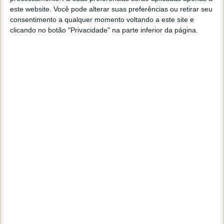
Fica assim confirmado o que muitos vinham já a
este website. Você pode alterar suas preferências ou retirar seu
afirmar a alguns dias. A meta dos 100 mil milhões de
consentimento a qualquer momento voltando a este site e
receita foi largamente batida e mostram o bom
clicando no botão "Privacidade" na parte inferior da página.
momento da empresa numa altura de muitas
incertezas.