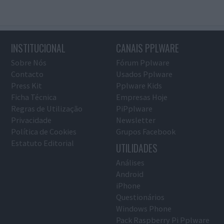
INSTITUCIONAL
CANAIS PPLWARE
Sobre Nós
Fórum Pplware
Contacto
Usados Pplware
Press Kit
Pplware Kids
Ficha Técnica
Empresas Hoje
Regras de Utilização
PiPplware
Privacidade
Newsletter
Política de Cookies
Grupos Facebook
Estatuto Editorial
UTILIDADES
Análises
Android
iPhone
Questionários
Windows Phone
Pack Raspberry Pi Pplware