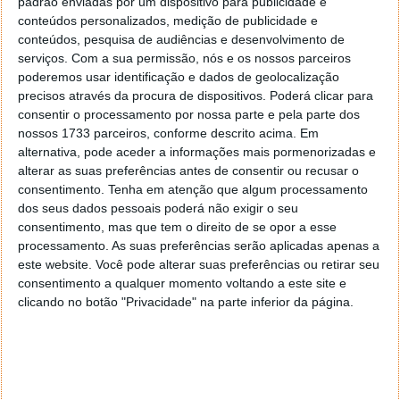
padrão enviadas por um dispositivo para publicidade e
conteúdos personalizados, medição de publicidade e
Com a renovação da versão para os Mac, o WhatsApp
conteúdos, pesquisa de audiências e desenvolvimento de
abre a porta à chegada de novas funcionalidades.
serviços.
Com a sua permissão, nós e os nossos parceiros
Estas vão enriquecer ainda mais o que este serviço
poderemos usar identificação e dados de geolocalização
oferece nesta plataforma, tornando ainda melhor a
precisos através da procura de dispositivos. Poderá clicar para
sua utilização no dia a dia.
consentir o processamento por nossa parte e pela parte dos
nossos 1733 parceiros, conforme descrito acima. Em
alternativa, pode aceder a informações mais pormenorizadas e
alterar as suas preferências antes de consentir ou recusar o
consentimento.
Tenha em atenção que algum processamento
Este artigo tem mais de um ano
dos seus dados pessoais poderá não exigir o seu
consentimento, mas que tem o direito de se opor a esse
processamento. As suas preferências serão aplicadas apenas a
Acompanhe o Pplware no Google Notícias
este website. Você pode alterar suas preferências ou retirar seu
consentimento a qualquer momento voltando a este site e
clicando no botão "Privacidade" na parte inferior da página.
Proponha uma correção, faça uma sugestão
Autor:
Pedro Simões