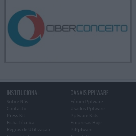
INSTITUCIONAL
CANAIS PPLWARE
Sobre Nós
Fórum Pplware
Contacto
Usados Pplware
Press Kit
Pplware Kids
Ficha Técnica
Empresas Hoje
Regras de Utilização
PiPplware