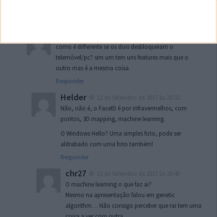
Face ID é diferente do Windows Hello
Responder
Toder
12 de Setembro de 2017 às 20:10
como é differente se os dois desbloqueiam o
telemóvel/pc? sim um tem uns features mais que o
outro mas é a mesma coisa
Responder
Helder
12 de Setembro de 2017 às 20:32
Não, não é, o FaceID é por infravermelhos, com
pontos, 3D mapping, machine learning.
O Windows Hello? Uma simples foto, pode ser
aldrabado com uma foto também!
Responder
chr27
12 de Setembro de 2017 às 20:45
O machine learning o que faz ai?
Mesmo na apresentação falou em genetic
algorithm… Não consigo perceber que rai tem uma
coisa a ver com outra