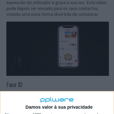
expressão do utilizador e grava a sua voz. Este vídeo
pode depois ser enviado para os seus contactos,
criando uma nova forma divertida de comunicar.
Face ID
Como era esperado, a Apple substitui o Touch ID pelo
Face ID que permite desbloquear o smartphone com
a face. Através do uso de uma câmara True Depth
Damos valor à sua privacidade
composta por um grande número de sensores no