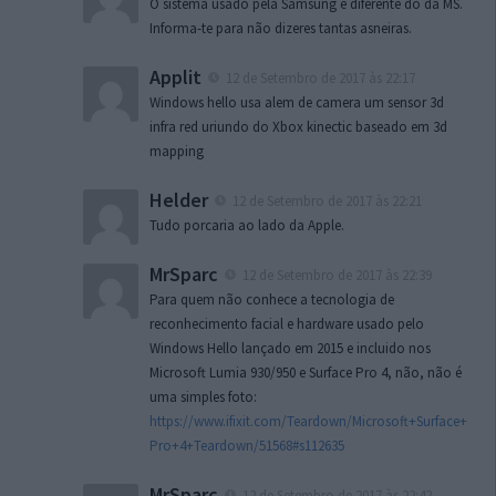
O sistema usado pela Samsung é diferente do da MS.
Informa-te para não dizeres tantas asneiras.
Applit
12 de Setembro de 2017 às 22:17
Windows hello usa alem de camera um sensor 3d
infra red uriundo do Xbox kinectic baseado em 3d
mapping
Helder
12 de Setembro de 2017 às 22:21
Tudo porcaria ao lado da Apple.
MrSparc
12 de Setembro de 2017 às 22:39
Para quem não conhece a tecnologia de
reconhecimento facial e hardware usado pelo
Windows Hello lançado em 2015 e incluido nos
Microsoft Lumia 930/950 e Surface Pro 4, não, não é
uma simples foto:
https://www.ifixit.com/Teardown/Microsoft+Surface+
Pro+4+Teardown/51568#s112635
MrSparc
12 de Setembro de 2017 às 22:42