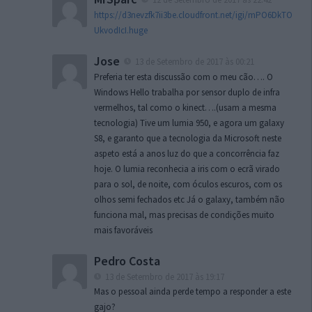
https://d3nevzfk7ii3be.cloudfront.net/igi/mPO6DkTO
UkvodIcI.huge
Jose
13 de Setembro de 2017 às 00:21
Preferia ter esta discussão com o meu cão…. O
Windows Hello trabalha por sensor duplo de infra
vermelhos, tal como o kinect….(usam a mesma
tecnologia) Tive um lumia 950, e agora um galaxy
S8, e garanto que a tecnologia da Microsoft neste
aspeto está a anos luz do que a concorrência faz
hoje. O lumia reconhecia a iris com o ecrã virado
para o sol, de noite, com óculos escuros, com os
olhos semi fechados etc Já o galaxy, também não
funciona mal, mas precisas de condições muito
mais favoráveis
Pedro Costa
13 de Setembro de 2017 às 19:17
Mas o pessoal ainda perde tempo a responder a este
gajo?