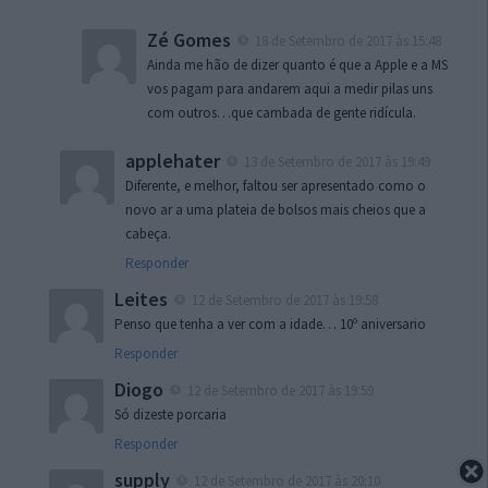
Zé Gomes
18 de Setembro de 2017 às 15:48
Ainda me hão de dizer quanto é que a Apple e a MS
vos pagam para andarem aqui a medir pilas uns
com outros…que cambada de gente ridícula.
applehater
13 de Setembro de 2017 às 19:49
Diferente, e melhor, faltou ser apresentado como o
novo ar a uma plateia de bolsos mais cheios que a
cabeça.
Responder
Leites
12 de Setembro de 2017 às 19:58
Penso que tenha a ver com a idade… 10º aniversario
Responder
Diogo
12 de Setembro de 2017 às 19:59
Só dizeste porcaria
Responder
supply
12 de Setembro de 2017 às 20:10