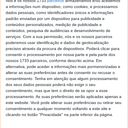
Nós e os nossos 1733
parceiros
armazenamos e/ou acedemos
painel frontal que permite desbloquear o smartphone
a informações num dispositivo, como cookies, e processamos
com máxima eficácia, mesmo durante a noite.
dados pessoais, como identificadores únicos e informações
padrão enviadas por um dispositivo para publicidade e
Este novo iPhone traz um novo chip dual core, o A11
conteúdos personalizados, medição de publicidade e
Neural Engine, dedicado à inteligência artificial, que
conteúdos, pesquisa de audiências e desenvolvimento de
recorre a machine learning para conseguir um
serviços.
Com a sua permissão, nós e os nossos parceiros
reconhecimento constante do utilizador, mesmo que
poderemos usar identificação e dados de geolocalização
este utilize acessórios que possam mascarar o seu
precisos através da procura de dispositivos. Poderá clicar para
consentir o processamento por nossa parte e pela parte dos
aspeto. Além disso, dispõe de diversas tecnologias
nossos 1733 parceiros, conforme descrito acima. Em
que certificam a atenção do utilizador para provar a
alternativa, pode aceder a informações mais pormenorizadas e
identidade de quem desbloqueia.
alterar as suas preferências antes de consentir ou recusar o
consentimento.
Tenha em atenção que algum processamento
dos seus dados pessoais poderá não exigir o seu
consentimento, mas que tem o direito de se opor a esse
processamento. As suas preferências serão aplicadas apenas a
este website. Você pode alterar suas preferências ou retirar seu
consentimento a qualquer momento voltando a este site e
clicando no botão "Privacidade" na parte inferior da página.