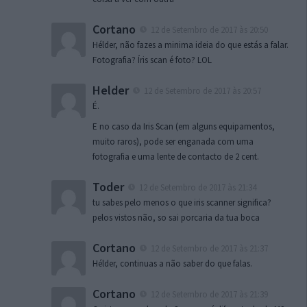
Cortano
12 de Setembro de 2017 às 20:50
Hélder, não fazes a minima ideia do que estás a falar.
Fotografia? Íris scan é foto? LOL
Helder
12 de Setembro de 2017 às 20:57
É.
E no caso da Iris Scan (em alguns equipamentos,
muito raros), pode ser enganada com uma
fotografia e uma lente de contacto de 2 cent.
Toder
12 de Setembro de 2017 às 21:34
tu sabes pelo menos o que iris scanner significa?
pelos vistos não, so sai porcaria da tua boca
Cortano
12 de Setembro de 2017 às 21:37
Hélder, continuas a não saber do que falas.
Cortano
12 de Setembro de 2017 às 21:39