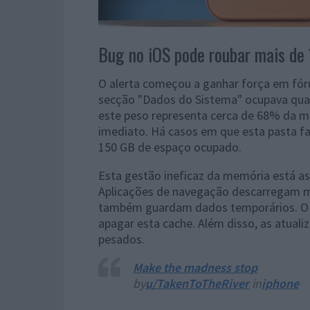
Bug no iOS pode roubar mais de
O alerta começou a ganhar força em fóru
secção "Dados do Sistema" ocupava qua
este peso representa cerca de 68% da me
imediato. Há casos em que esta pasta f
150 GB de espaço ocupado.
Esta gestão ineficaz da memória está as
Aplicações de navegação descarregam ma
também guardam dados temporários. O p
apagar esta cache. Além disso, as atua
pesados.
Make the madness stop
by
u/TakenToTheRiver
in
iphone