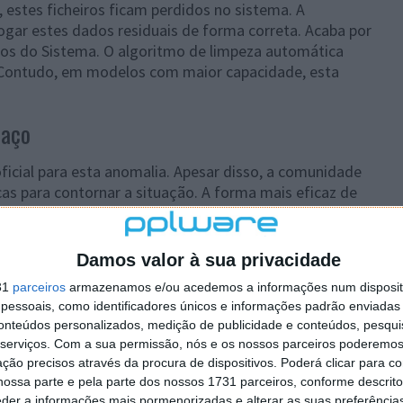
, estes ficheiros ficam perdidos no sistema. A
ogar estes dados residuais de forma correta. Acaba por
dos do Sistema. O algoritmo de limpeza automática
 Contudo, em modelos com maior capacidade, esta
paço
ficial para esta anomalia. Apesar disso, a comunidade
icas para contornar a situação. A forma mais eficaz de
segurança completa. Esta segurança pode ser feita no
izador deve repor as definições de fábrica do iPhone.
Damos valor à sua privacidade
31
parceiros
armazenamos e/ou acedemos a informações num dispositi
ssion
essoais, como identificadores únicos e informações padrão enviadas 
conteúdos personalizados, medição de publicidade e conteúdos, pesqui
serviços.
Com a sua permissão, nós e os nossos parceiros poderemos 
de todos os ficheiros temporários corrompidos. Para
ção precisos através da procura de dispositivos. Poderá clicar para co
restauração através do modo DFU é a mais
ossa parte e pela parte dos nossos 1731 parceiros, conforme descrit
iOS do zero e remove qualquer vestígio de lixo
eder a informações mais pormenorizadas e alterar as suas preferência