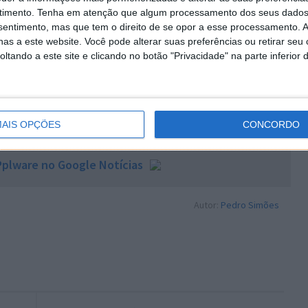
timento.
Tenha em atenção que algum processamento dos seus dados
nsentimento, mas que tem o direito de se opor a esse processamento. A
es nos menus de configuração. Uma delas passa por
as a este website. Você pode alterar suas preferências ou retirar seu
es que não são utilizadas. Esta opção liberta espaço
tando a este site e clicando no botão "Privacidade" na parte inferior 
impeza manual da cache do navegador e de outras
a mitigar o problema.
AIS OPÇÕES
CONCORDO
plware no Google Notícias
Autor:
Pedro Simões