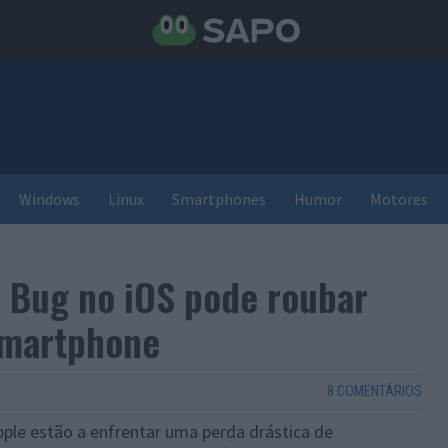
Windows
Linux
Smartphones
Humor
Motores
 Bug no iOS pode roubar
smartphone
8 COMENTÁRIOS
pple estão a enfrentar uma perda drástica de