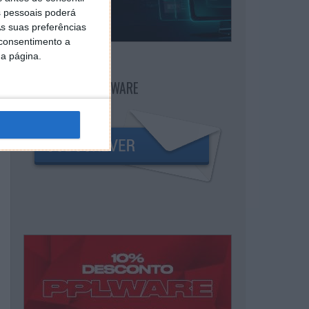
 pessoais poderá
s suas preferências
 consentimento a
da página.
NEWSLETTER PPLWARE