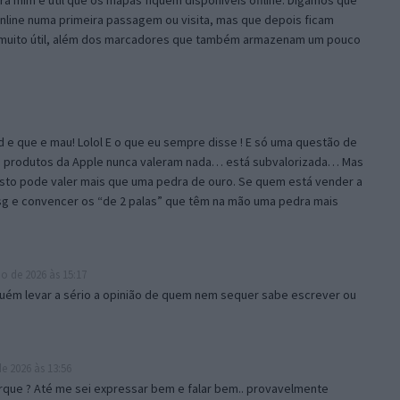
a mim é útil que os mapas fiquem disponíveis offline. Digamos que
line numa primeira passagem ou visita, mas que depois ficam
m muito útil, além dos marcadores que também armazenam um pouco
id e que e mau! Lolol E o que eu sempre disse ! E só uma questão de
… produtos da Apple nunca valeram nada… está subvalorizada… Mas
isto pode valer mais que uma pedra de ouro. Se quem está vender a
sg e convencer os “de 2 palas” que têm na mão uma pedra mais
o de 2026 às 15:17
guém levar a sério a opinião de quem nem sequer sabe escrever ou
e 2026 às 13:56
que ? Até me sei expressar bem e falar bem.. provavelmente