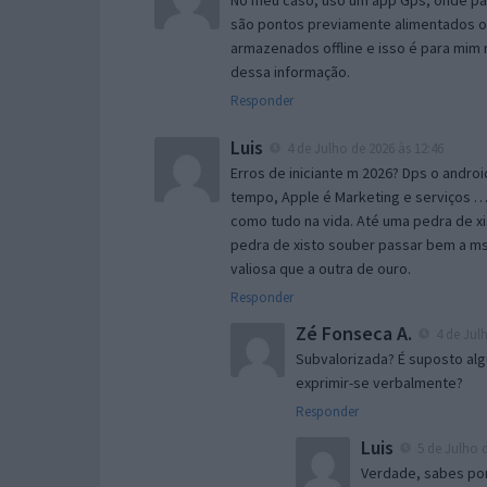
No meu caso, uso um app Gps, onde par
são pontos previamente alimentados on
armazenados offline e isso é para mi
dessa informação.
Responder
Luis
4 de Julho de 2026 às 12:46
Erros de iniciante m 2026? Dps o andro
tempo, Apple é Marketing e serviços 
como tudo na vida. Até uma pedra de x
pedra de xisto souber passar bem a m
valiosa que a outra de ouro.
Responder
Zé Fonseca A.
4 de Julh
Subvalorizada? É suposto al
exprimir-se verbalmente?
Responder
Luis
5 de Julho d
Verdade, sabes por