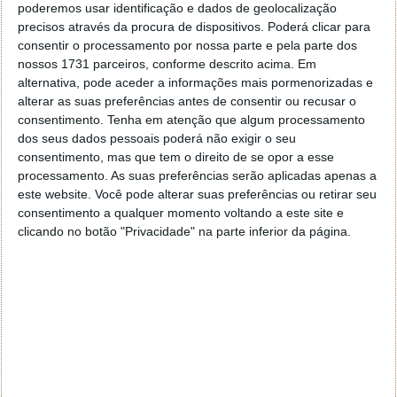
poderemos usar identificação e dados de geolocalização
Muitos dos diagnosticados através do smartwatch
precisos através da procura de dispositivos. Poderá clicar para
consentir o processamento por nossa parte e pela parte dos
não teriam procurado avaliação médica por ausência
nossos 1731 parceiros, conforme descrito acima. Em
de sintomas.
alternativa, pode aceder a informações mais pormenorizadas e
alterar as suas preferências antes de consentir ou recusar o
consentimento.
Tenha em atenção que algum processamento
dos seus dados pessoais poderá não exigir o seu
consentimento, mas que tem o direito de se opor a esse
processamento. As suas preferências serão aplicadas apenas a
este website. Você pode alterar suas preferências ou retirar seu
consentimento a qualquer momento voltando a este site e
clicando no botão "Privacidade" na parte inferior da página.
Impacto na prevenção do AVC
A fibrilhação auricular é frequentemente
intermitente e assintomática
, o que limita a eficácia