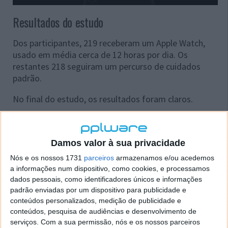
Resultados do estudo
Dos participantes, 219 receberam um Apple Watch,
usado em média cerca de 12 horas por dia. Os
restantes 218 seguiram um percurso de cuidados
padrão.
No final do estudo, os resultados foram claros.
No grupo com Apple Watch
foram
diagnosticadas 21 pessoas, sendo que 57% não
apresentava quaisquer sintomas.
Damos valor à sua privacidade
No grupo com assistência standard
foram
Nós e os nossos 1731
parceiros
armazenamos e/ou acedemos
diagnosticadas apenas 5 pessoas e todas
a informações num dispositivo, como cookies, e processamos
apresentavam sintomas evidentes.
dados pessoais, como identificadores únicos e informações
padrão enviadas por um dispositivo para publicidade e
Estes dados mostram que o Apple Watch consegue
conteúdos personalizados, medição de publicidade e
identificar casos de fibrilhação auricular que, muito
conteúdos, pesquisa de audiências e desenvolvimento de
provavelmente, passariam despercebidos.
serviços.
Com a sua permissão, nós e os nossos parceiros