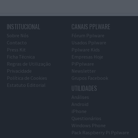
INSTITUCIONAL
CANAIS PPLWARE
Sobre Nós
Fórum Pplware
Contacto
Usados Pplware
Press Kit
Pplware Kids
Ficha Técnica
Empresas Hoje
Regras de Utilização
PiPplware
Privacidade
Newsletter
Política de Cookies
Grupos Facebook
Estatuto Editorial
UTILIDADES
Análises
Android
iPhone
Questionários
Windows Phone
Pack Raspberry Pi Pplware