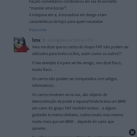
Façam comentários construtivos em vez de somente
“mandar uma bocas”!
A máquina em si, é inovadora em design e tem
características de topo para quem necessitar.
Responder
lmx
4 de Agosto de 2013 às 17:37
Vens me dizer que os carros do Grupo FIAT não podem ser
utilizados para todos os fins, assim como os outros??
O teu exemplo é e para ser teu amigo, vou dizer fraco,
muito fraco…
Os carros não podem ser comparados com artigos
informaticos…
Os carros mostram-se na rua, são objecto de
demonstração de poder e riqueza!!Onde te leva um BMW
um carro do grupo FIAT também te leva…e alguns
gastarão te menos dinheiro, outros muito mas mesmo
muito mais que um BMW…depende do carro que
quiseres…