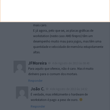
Responder
João C.
4 de Agosto de 2013 às 14:30
O Alfie tem razão, este apple pro é uma workstation,
o tipo de hardware que este tipo de PCs leva é muito
mais caro.
E já agora, pelo que sei, as placas gráficas de
workstation (neste caso AMD firepro) têm um
desempenho muito mau para jogos, mas têm uma
quantidade e velocidade de memória estupidamente
altas.
JFMoreira
4 de Agosto de 2013 às 08:40
Para aquilo que oferece, não é caro. Mas é muito
dinheiro para o comum dos mortais.
Responder
João C.
4 de Agosto de 2013 às 14:32
É verdade, mas infelizmente o hardware de
workstation é pago a peso de ouro.
Responder