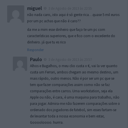
miguel
3 de Agosto de 2013 às 22:55
não nada caro, isto aqui é só gente rica…quase 5 mil euros
por um pc achas que não é caro??
da me a mim esse dinheiro que faço te um pc com
características superiores, que e fico com o excedente do
dinheiro. já que tu es rico
Responder
Paulo
3 de Agosto de 2013 às 23:57
Alhos e Bugalhos, o meu clio custa x €, vai la ver quanto
custa um Ferrari, ambos chegam ao mesmo destino, um
mais rápido, outro menos. Não é por ser um pc que se
tem que fazer comparações assim como não se faz
comparações entre carros. Uma workstation, seja ela
Apple ou não, é cara, é uma maquina para trabalho, não
para jogar. Admira-me não fazerem comparações sobre o
ordenado dos jogadores de futebol, sim esses fartam-se
de levantar toda a nossa economia e bem estar,
Gooooloooo. hurrra.