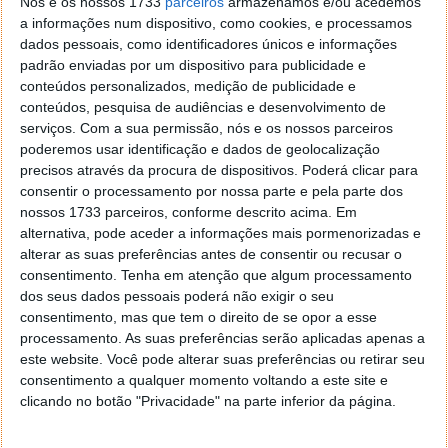
Nós e os nossos 1733
parceiros
armazenamos e/ou acedemos
que utilizam todos os componentes numa única peça
a informações num dispositivo, como cookies, e processamos
de alumínio extrudado, concebida para maximizar a
dados pessoais, como identificadores únicos e informações
passagem de ar e a capacidade térmica, distribuindo
padrão enviadas por um dispositivo para publicidade e
o calor gerado pelo CPU e GPU.
conteúdos personalizados, medição de publicidade e
conteúdos, pesquisa de audiências e desenvolvimento de
serviços.
Com a sua permissão, nós e os nossos parceiros
poderemos usar identificação e dados de geolocalização
precisos através da procura de dispositivos. Poderá clicar para
consentir o processamento por nossa parte e pela parte dos
nossos 1733 parceiros, conforme descrito acima. Em
alternativa, pode aceder a informações mais pormenorizadas e
alterar as suas preferências antes de consentir ou recusar o
consentimento.
Tenha em atenção que algum processamento
dos seus dados pessoais poderá não exigir o seu
consentimento, mas que tem o direito de se opor a esse
processamento. As suas preferências serão aplicadas apenas a
este website. Você pode alterar suas preferências ou retirar seu
consentimento a qualquer momento voltando a este site e
clicando no botão "Privacidade" na parte inferior da página.