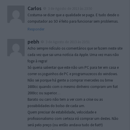
Carlos
3 de Agosto de 2013 às 23:50
Costuma-se dizer que a qualidade se paga. E tudo desde o
computador ao SO é feito para funcionar sem problemas.
Responder
pebh
3 de Agosto de 2013 às 23:51
Acho sempre ridículo os comentários que se fazem neste site
cada vez que sai uma notícia da Apple. Uma vez mais não
foge à regra!
Só queria salientar que este não um PC para ter em casa e
correr os joguinhos de PC e programazecos do windows.
Não sei porque há gente a comprar mercedes ou bmw
1600cc quando com o mesmo dinheiro compram um fiat
2000cc ou superior…
Barato ou caro não tem a ver com a crise ou as
possibilidades do bolso de cada um.
Quem precisar de estabilidade, velocidade e
profissionalismo com certeza irá comprar um destes. Não
será pelo preço (ou então andava tudo de fiat!!)