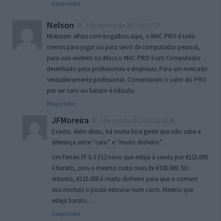
Responder
Nelson
3 de Agosto de 2013 às 23:24
Misturam alhos com bogalhos aqui, o MAC PRO é tudo
menos para jogar ou para servir de computador pessoal,
para isso existem os iMacs o MAC PRO é um Computador
desenhado para profissionais e empresas. Para um mercado
verdadeiramente profissional. Comentarem o valor do PRO
por ser caro ou barato é ridiculo.
Responder
JFMoreira
4 de Agosto de 2013 às 08:45
Exacto. Além disso, há muita boa gente que não sabe a
diferença entre “caro” e “muito dinheiro”.
Um Ferrari FF 6.3 V12 novo que esteja à venda por €115.000
é barato, pois o mesmo custa mais de €330.000. No
entanto, €115.000 é muito dinheiro para que o comum
dos mortais o possa estourar num carro. Mesmo que
esteja barato…
Responder