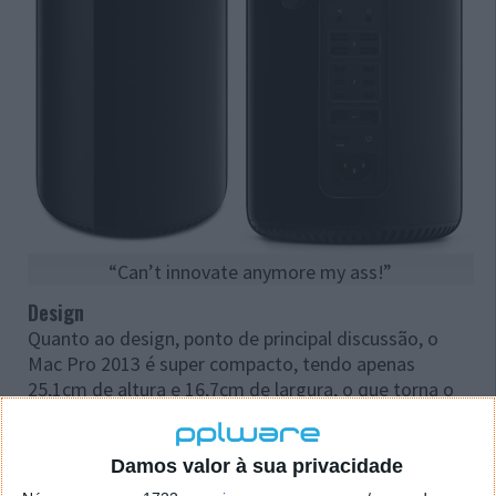
“Can’t innovate anymore my ass!”
Design
Quanto ao design, ponto de principal discussão, o
Mac Pro 2013 é super compacto, tendo apenas
25,1cm de altura e 16,7cm de largura, o que torna o
arrefecimento deste potente computador um
problema para os engenheiros da Apple.
Damos valor à sua privacidade
Estes optaram pelo Núcleo Térmico Central, uma vez