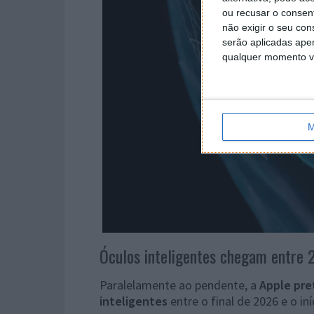
ou recusar o consen
não exigir o seu co
serão aplicadas apen
qualquer momento vol
M
Óculos inteligentes chegam entre
Paralelamente ao pendente, a
Apple pre
inteligentes
entre o final de 2026 e o iní