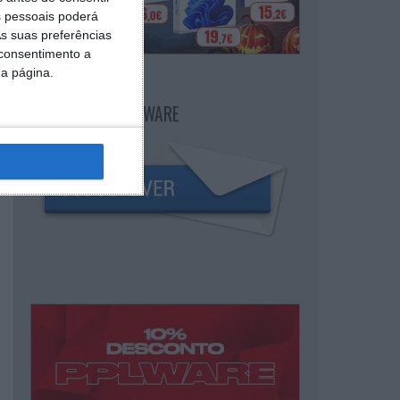
 pessoais poderá
s suas preferências
 consentimento a
da página.
NEWSLETTER PPLWARE