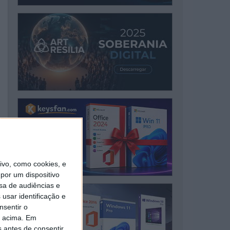
vo, como cookies, e
por um dispositivo
sa de audiências e
usar identificação e
nsentir o
o acima. Em
s antes de consentir