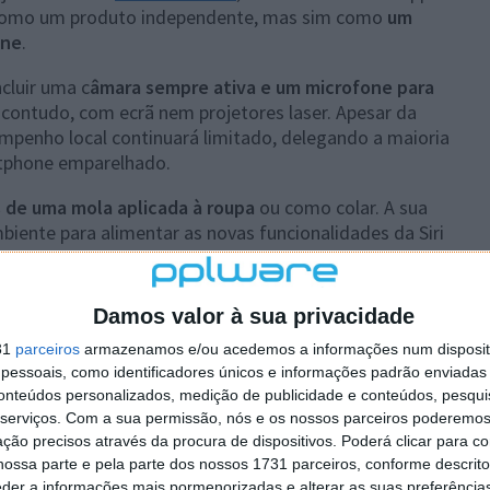
a como um produto independente, mas sim como
um
one
.
cluir uma c
âmara sempre ativa e um microfone para
 contudo, com ecrã nem projetores laser. Apesar da
empenho local continuará limitado, delegando a maioria
rtphone emparelhado.
s de uma mola aplicada à roupa
ou como colar. A sua
biente para alimentar as novas funcionalidades da Siri
inda a
avaliar se deve ou não integrar um pequeno
Damos valor à sua privacidade
 um possível lançamento em 2027, o projeto encontra-se
nto dentro da empresa e não está excluída uma eventual
31
parceiros
armazenamos e/ou acedemos a informações num dispositi
essoais, como identificadores únicos e informações padrão enviadas 
ssa.
conteúdos personalizados, medição de publicidade e conteúdos, pesqui
serviços.
Com a sua permissão, nós e os nossos parceiros poderemos 
ção precisos através da procura de dispositivos. Poderá clicar para co
ossa parte e pela parte dos nossos 1731 parceiros, conforme descrit
eder a informações mais pormenorizadas e alterar as suas preferência