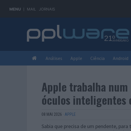
MENU
MAIL
JORNAIS
Análises
Apple
Ciência
Android
Apple trabalha num
óculos inteligentes 
08 MAI 2026
·
APPLE
Sabia que precisa de um pendente, para t