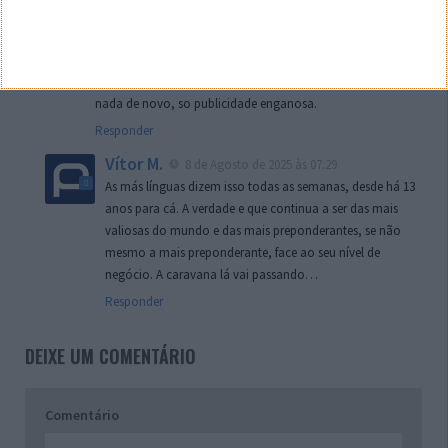
A Apple esta na decadencia, a única coisa que tem de bom é
os sistemas operativos e as atualizações, basta ver o valor
na bolsa, não sai do lugar ha mais de 4 ou 5 meses, é uma
tristeza, os produtos sempre os mesmo designers numa
nada de novo, so publicidade enganosa.
Responder
Vítor M.
8 de Agosto de 2025 às 07:29
As más línguas dizem isso todas as semanas, desde há 13
anos para cá. A verdade e que continua a ser das mais
valiosas do mundo e das mais preponderantes, se não
mesmo a mais preponderante, face ao seu nível de
negócio. A caravana lá vai passando…
Responder
DEIXE UM COMENTÁRIO
Comentário