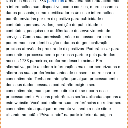
Nós e os nossos 1733
parceiros
armazenamos e/ou acedemos
a informações num dispositivo, como cookies, e processamos
dados pessoais, como identificadores únicos e informações
padrão enviadas por um dispositivo para publicidade e
conteúdos personalizados, medição de publicidade e
conteúdos, pesquisa de audiências e desenvolvimento de
serviços.
Com a sua permissão, nós e os nossos parceiros
poderemos usar identificação e dados de geolocalização
precisos através da procura de dispositivos. Poderá clicar para
consentir o processamento por nossa parte e pela parte dos
A Apple integrou ainda uma tecnologia específica
nossos 1733 parceiros, conforme descrito acima. Em
para reduzir o ruído térmico eletrónico. Cada pixel
alternativa, pode aceder a informações mais pormenorizadas e
possui um circuito de memória que mede e corrige
alterar as suas preferências antes de consentir ou recusar o
este tipo de distorção em tempo real, antes que a
consentimento.
Tenha em atenção que algum processamento
imagem seja guardada ou modificada por software.
dos seus dados pessoais poderá não exigir o seu
consentimento, mas que tem o direito de se opor a esse
Prototipagem em curso com vista à produção
processamento. As suas preferências serão aplicadas apenas a
comercial
este website. Você pode alterar suas preferências ou retirar seu
consentimento a qualquer momento voltando a este site e
clicando no botão "Privacidade" na parte inferior da página.
Segundo “Fixed Focus Digital”, a Apple já terá
construído um protótipo funcional do sensor,