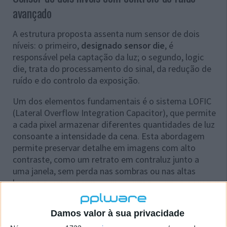
avançado
A estrutura proposta assenta num sensor de dois
níveis: o primeiro,
designado sensor die
, é
responsável pela captação da luz; o segundo, logic
die, trata do processamento do sinal, da redução de
ruído e do controlo da exposição.
Um dos elementos fundamentais é o sistema LOFIC
(Lateral Overflow Integration Capacitor), que permite
a cada pixel armazenar diferentes quantidades de luz
consoante a intensidade da cena. Esta abordagem
permite preservar detalhe em imagens com alto
contraste, como um retrato em contraluz junto a
uma janela, sem perda nas sombras ou nas altas
luzes.
Damos valor à sua privacidade