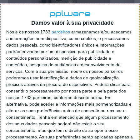
Damos valor à sua privacidade
Nós e os nossos 1733
parceiros
armazenamos e/ou acedemos
a informações num dispositivo, como cookies, e processamos
dados pessoais, como identificadores únicos e informações
padrão enviadas por um dispositivo para publicidade e
conteúdos personalizados, medição de publicidade e
Sony anuncia novo sensor de imagem
conteúdos, pesquisa de audiências e desenvolvimento de
com 48 megapíxeis
serviços.
Com a sua permissão, nós e os nossos parceiros
poderemos usar identificação e dados de geolocalização
precisos através da procura de dispositivos. Poderá clicar para
23 JUL 2018
·
GADGETS
24 COMENTÁRIOS
consentir o processamento por nossa parte e pela parte dos
A Sony é uma marca que tem alguma dificuldade em
nossos 1733 parceiros, conforme descrito acima. Em
vender os seus próprios smartphones, mas no que
alternativa, pode aceder a informações mais pormenorizadas e
toca a sensores para câmaras é uma empresa muito
alterar as suas preferências antes de consentir ou recusar o
forte. Aliás, a marca japonesa é responsável por
consentimento.
Tenha em atenção que algum processamento
dos seus dados pessoais poderá não exigir o seu
desenvolver e produzir os sensores para várias
consentimento, mas que tem o direito de se opor a esse
marcas de smartphones.
processamento. As suas preferências serão aplicadas apenas a