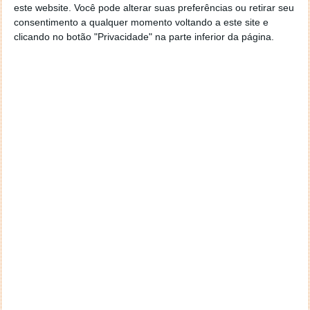
este website. Você pode alterar suas preferências ou retirar seu
A empresa anunciou o seu novo sensor de imagem, o
consentimento a qualquer momento voltando a este site e
IMX586 CMOS para smartphones com uma resolução
clicando no botão "Privacidade" na parte inferior da página.
de imagem de 48 megapíxeis. As câmaras dos
smartphones estão a ficar cada vez melhores.