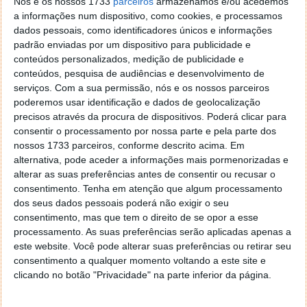
Nós e os nossos 1733
parceiros
armazenamos e/ou acedemos
a informações num dispositivo, como cookies, e processamos
dados pessoais, como identificadores únicos e informações
Jogos na loja da URcdkey
padrão enviadas por um dispositivo para publicidade e
conteúdos personalizados, medição de publicidade e
conteúdos, pesquisa de audiências e desenvolvimento de
É possível encontrar aqui alguns dos títulos mais
serviços.
Com a sua permissão, nós e os nossos parceiros
recentes do entretenimento, como dito
poderemos usar identificação e dados de geolocalização
anteriormente, disponível para várias plataformas e
precisos através da procura de dispositivos. Poderá clicar para
com preços mais que competitivos. Acreditamos que
consentir o processamento por nossa parte e pela parte dos
vale a pena dar uma vista de olhos.
nossos 1733 parceiros, conforme descrito acima. Em
alternativa, pode aceder a informações mais pormenorizadas e
FIFA 18 Origin CD Key preço de origem: 69,45 preço
alterar as suas preferências antes de consentir ou recusar o
final: 68,88 USD
consentimento.
Tenha em atenção que algum processamento
dos seus dados pessoais poderá não exigir o seu
FIFA 18 2200 FUT Points DLC Origin Key Global PC
consentimento, mas que tem o direito de se opor a esse
preço de origem: 23,14 $ preço final: 18,53 $
processamento. As suas preferências serão aplicadas apenas a
este website. Você pode alterar suas preferências ou retirar seu
EA Access 12 Months Xbox One CD Key preço de
consentimento a qualquer momento voltando a este site e
origem: 46,94 $ preço final: 29,34 $
clicando no botão "Privacidade" na parte inferior da página.
Football Manager 2018 Steam CD Key EU preço