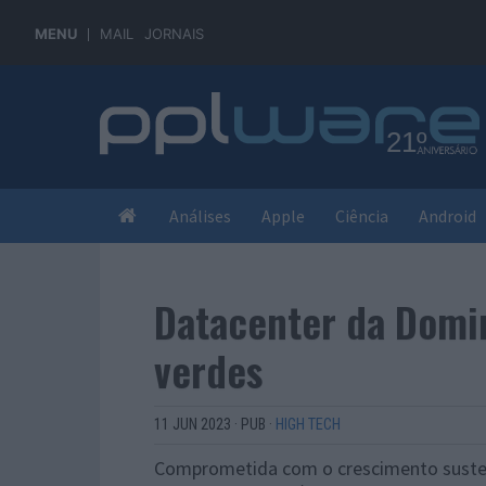
MENU
MAIL
JORNAIS
Análises
Apple
Ciência
Android
Datacenter da Domin
verdes
11 JUN 2023
·
PUB
·
HIGH TECH
Comprometida com o crescimento sustent