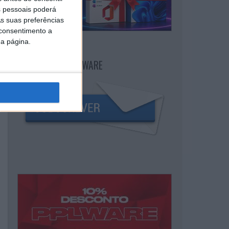
 pessoais poderá
s suas preferências
 consentimento a
da página.
NEWSLETTER PPLWARE