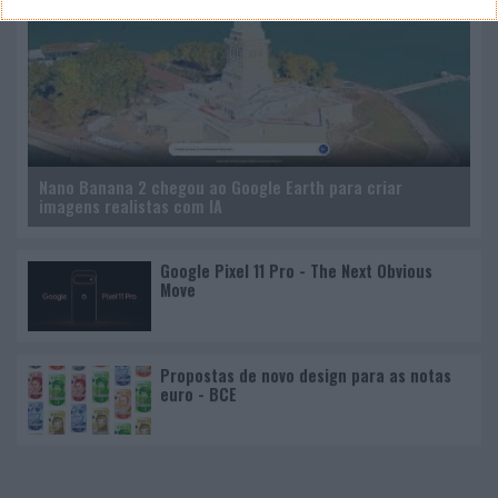
Nano Banana 2 chegou ao Google Earth para criar
imagens realistas com IA
Google Pixel 11 Pro - The Next Obvious
Move
Propostas de novo design para as notas
euro - BCE