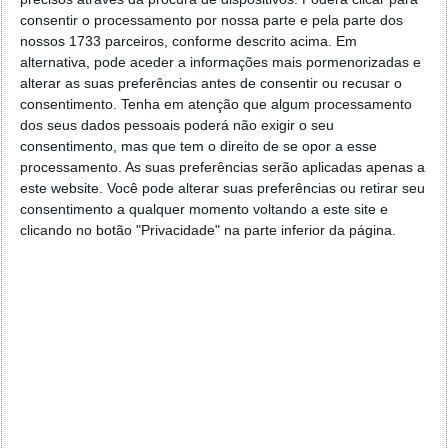
consentir o processamento por nossa parte e pela parte dos
nossos 1733 parceiros, conforme descrito acima. Em
alternativa, pode aceder a informações mais pormenorizadas e
alterar as suas preferências antes de consentir ou recusar o
consentimento.
Tenha em atenção que algum processamento
Após a confirmação, estão prontos para começar a
dos seus dados pessoais poderá não exigir o seu
usar o serviço.
consentimento, mas que tem o direito de se opor a esse
processamento. As suas preferências serão aplicadas apenas a
este website. Você pode alterar suas preferências ou retirar seu
consentimento a qualquer momento voltando a este site e
clicando no botão "Privacidade" na parte inferior da página.
E está feito. Para começar podem criar um
repositório para alojar o vosso primeiro projeto. Para