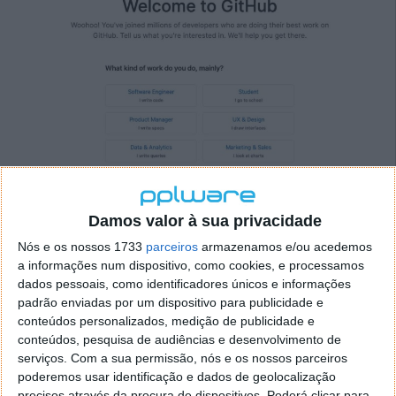
Damos valor à sua privacidade
Para finalizar, é enviado um e-mail de confirmação
para o e-mail indicado inicialmente.
Nós e os nossos 1733
parceiros
armazenamos e/ou acedemos
a informações num dispositivo, como cookies, e processamos
dados pessoais, como identificadores únicos e informações
padrão enviadas por um dispositivo para publicidade e
conteúdos personalizados, medição de publicidade e
conteúdos, pesquisa de audiências e desenvolvimento de
serviços.
Com a sua permissão, nós e os nossos parceiros
poderemos usar identificação e dados de geolocalização
precisos através da procura de dispositivos. Poderá clicar para