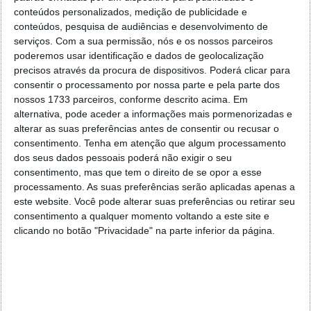
conteúdos personalizados, medição de publicidade e
conteúdos, pesquisa de audiências e desenvolvimento de
3 - Abra ambas as aplicações e insira o ID fornecido
serviços.
Com a sua permissão, nós e os nossos parceiros
na aplicação Android na zona de ID de parceiro da
poderemos usar identificação e dados de geolocalização
aplicação desktop. Carregue em
conexão ao
precisos através da procura de dispositivos. Poderá clicar para
parceiro
.
consentir o processamento por nossa parte e pela parte dos
nossos 1733 parceiros, conforme descrito acima. Em
alternativa, pode aceder a informações mais pormenorizadas e
alterar as suas preferências antes de consentir ou recusar o
consentimento.
Tenha em atenção que algum processamento
dos seus dados pessoais poderá não exigir o seu
consentimento, mas que tem o direito de se opor a esse
processamento. As suas preferências serão aplicadas apenas a
este website. Você pode alterar suas preferências ou retirar seu
consentimento a qualquer momento voltando a este site e
clicando no botão "Privacidade" na parte inferior da página.
4 - A configuração está terminada e consegue agora
controlar o smartphone a partir do PC. No topo vai
encontrar vários separadores que permitirão obter