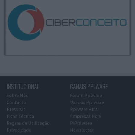
INSTITUCIONAL
CANAIS PPLWARE
Sobre Nós
Fórum Pplware
Contacto
Usados Pplware
Press Kit
Pplware Kids
Ficha Técnica
Empresas Hoje
Regras de Utilização
PiPplware
Privacidade
Newsletter