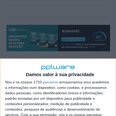
Comentários
8
Damos valor à sua privacidade
Nós e os nossos 1733
parceiros
armazenamos e/ou acedemos
Everson (cust)
30 de Julho de 2005 às 00:16
a informações num dispositivo, como cookies, e processamos
ser crackeado até é aceitável.. mas em 24hs.. olha o nivel
dados pessoais, como identificadores únicos e informações
dos programadores da microsoft
padrão enviadas por um dispositivo para publicidade e
conteúdos personalizados, medição de publicidade e
Responder
conteúdos, pesquisa de audiências e desenvolvimento de
serviços.
Com a sua permissão, nós e os nossos parceiros