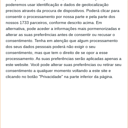
L4nC3
1 de Agosto de 2005 às 23:37
poderemos usar identificação e dados de geolocalização
Microsoft é sempre aquela base
precisos através da procura de dispositivos. Poderá clicar para
Responder
consentir o processamento por nossa parte e pela parte dos
nossos 1733 parceiros, conforme descrito acima. Em
alfa20
4 de Agosto de 2005 às 13:14
alternativa, pode aceder a informações mais pormenorizadas e
http://home19.inet.tele.dk/jys05000/
— solução encontrada
alterar as suas preferências antes de consentir ou recusar o
k já funcionava com o processo anterior de validação.
consentimento.
Tenha em atenção que algum processamento
basta ir às opções do internet explorer e desactivar um
dos seus dados pessoais poderá não exigir o seu
plugin?!
consentimento, mas que tem o direito de se opor a esse
processamento. As suas preferências serão aplicadas apenas a
Responder
este website. Você pode alterar suas preferências ou retirar seu
consentimento a qualquer momento voltando a este site e
alex
16 de Agosto de 2005 às 16:29
clicando no botão "Privacidade" na parte inferior da página.
com o plugin desativado, ele so mostra as atualizacoes
criticas.
as mesmas que ele faz sozinho.
Responder
Marco
29 de Março de 2006 às 02:15
Isto aqui sim, funciona !
http://antoniocampos.no-ip.com/