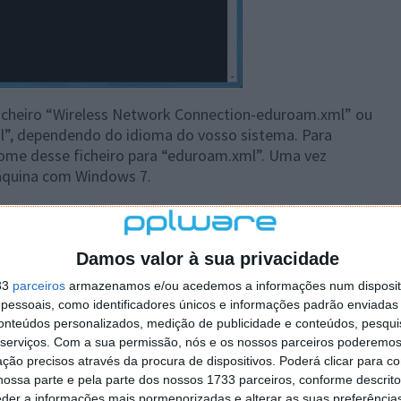
icheiro “Wireless Network Connection-eduroam.xml” ou
”, dependendo do idioma do vosso sistema. Para
 nome desse ficheiro para “eduroam.xml”. Uma vez
áquina com Windows 7.
locar o ficheiro trazido da outra máquina ou
:\.
Damos valor à sua privacidade
rrer a linha de comandos com
direitos de
33
parceiros
armazenamos e/ou acedemos a informações num dispositi
 Start escrevemos “
command
” e carregamos com o
essoais, como identificadores únicos e informações padrão enviadas 
no menu é só clicar na opção “
Run as administrator
”.
conteúdos personalizados, medição de publicidade e conteúdos, pesqui
serviços.
Com a sua permissão, nós e os nossos parceiros poderemos 
ção precisos através da procura de dispositivos. Poderá clicar para co
ossa parte e pela parte dos nossos 1733 parceiros, conforme descrit
eder a informações mais pormenorizadas e alterar as suas preferência