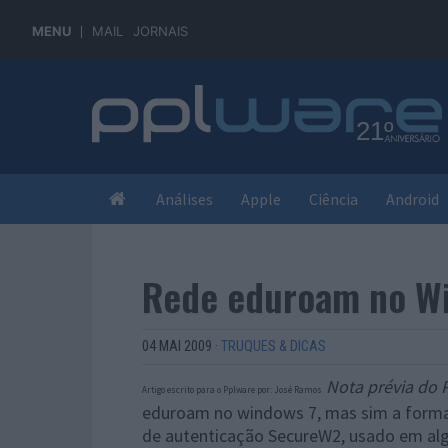
MENU
MAIL
JORNAIS
Análises
Apple
Ciência
Android
Rede eduroam no W
04 MAI 2009
·
TRUQUES & DICAS
Nota prévia do 
Artigo escrito para o Pplware por: José Ramos
eduroam no windows 7, mas sim a forma 
de autenticação SecureW2, usado em alg