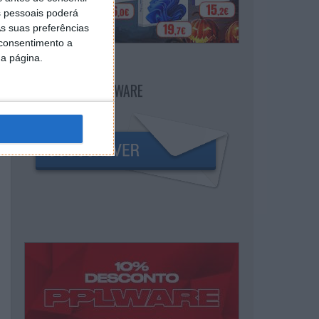
 pessoais poderá
s suas preferências
 consentimento a
da página.
NEWSLETTER PPLWARE