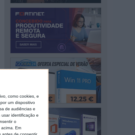
vo, como cookies, e
por um dispositivo
sa de audiências e
usar identificação e
nsentir o
o acima. Em
s antes de consentir