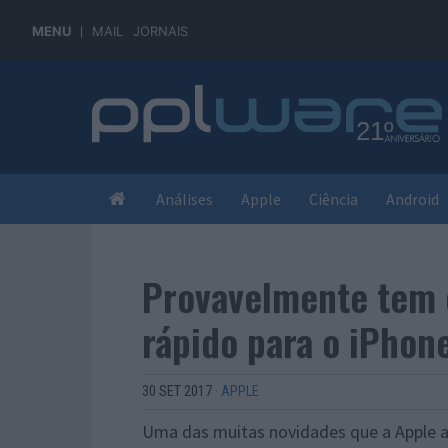
MENU
MAIL
JORNAIS
Análises
Apple
Ciência
Android
Provavelmente tem 
rápido para o iPhon
30 SET 2017
·
APPLE
Uma das muitas novidades que a Apple 