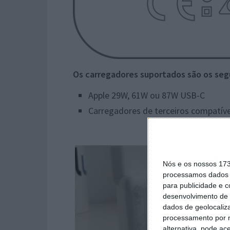
Os carregadores suportados são os seg
Apple 29W, 61W ou 87W USB-C
Carregadores de terceiros compatív
Nós e os nossos 17
processamos dados p
para publicidade e 
desenvolvimento de 
dados de geolocaliza
processamento por n
alternativa, pode ac