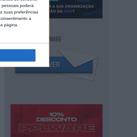
 pessoais poderá
s suas preferências
 consentimento a
da página.
NEWSLETTER PPLWARE