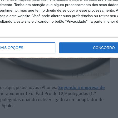
timento.
Tenha em atenção que algum processamento dos seus dados
nsentimento, mas que tem o direito de se opor a esse processamento. A
as a este website. Você pode alterar suas preferências ou retirar seu
tando a este site e clicando no botão "Privacidade" na parte inferior 
AIS OPÇÕES
CONCORDO
or aqui, pelos novos iPhones.
Segundo a empresa de
ar rapidamente o iPad Pro de 12,9 polegadas (1.ª
5 polegadas quando estiver ligado a um adaptador de
 Apple.