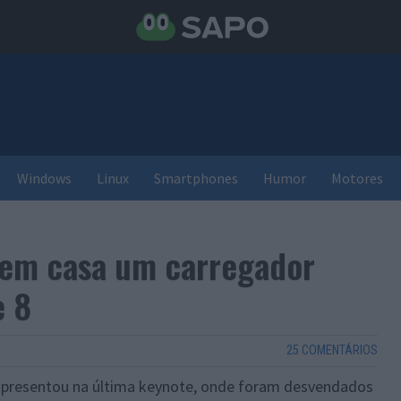
Windows
Linux
Smartphones
Humor
Motores
em casa um carregador
e 8
25 COMENTÁRIOS
apresentou na última keynote, onde foram desvendados