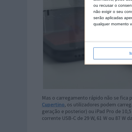
ou recusar o consen
não exigir o seu co
serão aplicadas apen
qualquer momento vol
M
Mas o carregamento rápido não se fica p
Cupertino
, os utilizadores podem carreg
geração e posterior) ou iPad Pro de 10,
corrente USB-C de 29 W, 61 W ou 87 W da