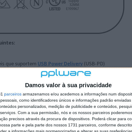
uintes:
eis que suportem
USB Power Delivery
(USB-PD)
Damos valor à sua privacidade
31
parceiros
armazenamos e/ou acedemos a informações num dispositi
essoais, como identificadores únicos e informações padrão enviadas 
conteúdos personalizados, medição de publicidade e conteúdos, pesqui
serviços.
Com a sua permissão, nós e os nossos parceiros poderemos 
ção precisos através da procura de dispositivos. Poderá clicar para co
ossa parte e pela parte dos nossos 1731 parceiros, conforme descrit
eder a informações mais pormenorizadas e alterar as suas preferência