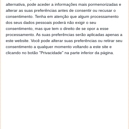
alternativa, pode aceder a informações mais pormenorizadas e
alterar as suas preferências antes de consentir ou recusar o
consentimento.
Tenha em atenção que algum processamento
dos seus dados pessoais poderá não exigir o seu
consentimento, mas que tem o direito de se opor a esse
Definir a senha a usar para proteger esta
processamento. As suas preferências serão aplicadas apenas a
app
este website. Você pode alterar suas preferências ou retirar seu
consentimento a qualquer momento voltando a este site e
clicando no botão "Privacidade" na parte inferior da página.
Em seguida, abram a opção Senha de bloqueio, que
estará na área Segurança do Telegram. Devem
depois ativar a opção que encontrar aí dentro, que irá
estar desativada.
De imediato será pedido ao utilizador que defina um
PIN. Se preferir, pode alterar para usar algo mais
complexo, sendo escolhida a opção Senha. Este
processo é repetido para confirmar.