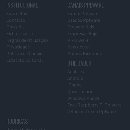
INSTITUCIONAL
CANAIS PPLWARE
Sobre Nós
Fórum Pplware
Contacto
Usados Pplware
Press Kit
Pplware Kids
Ficha Técnica
Empresas Hoje
Regras de Utilização
PiPplware
Privacidade
Newsletter
Política de Cookies
Grupos Facebook
Estatuto Editorial
UTILIDADES
Análises
Android
iPhone
Questionários
Windows Phone
Pack Raspberry Pi Pplware
Velocímetro do Pplware
RUBRICAS
Porque hoje é sexta