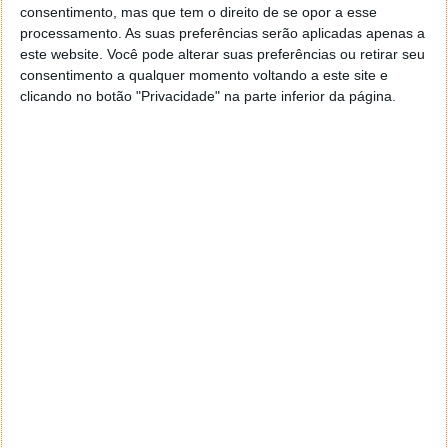
consentimento, mas que tem o direito de se opor a esse
processamento. As suas preferências serão aplicadas apenas a
este website. Você pode alterar suas preferências ou retirar seu
consentimento a qualquer momento voltando a este site e
clicando no botão "Privacidade" na parte inferior da página.
Como pode ver na aplicação Web do Spotify, esta
informação só está disponível para si, pelo que não
precisa de se preocupar com a possibilidade
de outra
pessoa encontrar o que gosta
.
Como ver as suas estatísticas utilizando
apps de terceiros
Ver as suas melhores faixas e artistas é útil, mas
poderá querer ir mais além. Felizmente, existem
inúmeras aplicações de terceiros que pode utilizar
para verificar as suas estatísticas do Spotify. Estas
aplicações acedem à sua conta,
recolhem dados e