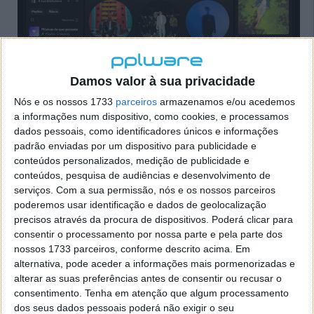
Damos valor à sua privacidade
Nós e os nossos 1733
parceiros
armazenamos e/ou acedemos
a informações num dispositivo, como cookies, e processamos
3. Em seguida, volte ao seu Perfil do Spotify e
dados pessoais, como identificadores únicos e informações
desloque-se para baixo até "As faixas mais ouvidas
padrão enviadas por um dispositivo para publicidade e
este mês". Mais uma vez, clique na hiperligação ou
conteúdos personalizados, medição de publicidade e
selecione "Mostrar tudo" e verá as suas melhores
conteúdos, pesquisa de audiências e desenvolvimento de
faixas do mês.
serviços.
Com a sua permissão, nós e os nossos parceiros
poderemos usar identificação e dados de geolocalização
precisos através da procura de dispositivos. Poderá clicar para
consentir o processamento por nossa parte e pela parte dos
nossos 1733 parceiros, conforme descrito acima. Em
alternativa, pode aceder a informações mais pormenorizadas e
alterar as suas preferências antes de consentir ou recusar o
consentimento.
Tenha em atenção que algum processamento
dos seus dados pessoais poderá não exigir o seu