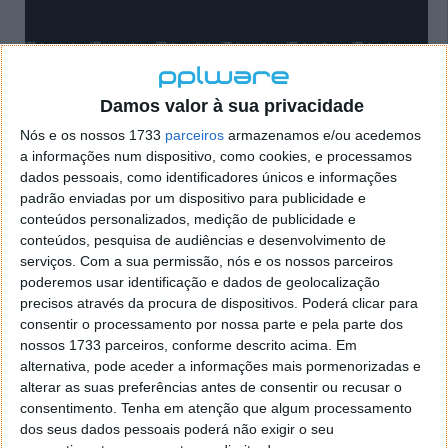
Depois de gravada a mensagem, voltamos ao
Damos valor à sua privacidade
terminal e saímos do mesmo executando o comando
exit.
Para testarmos se a mensagem é apresentado,
Nós e os nossos 1733
parceiros
armazenamos e/ou acedemos
voltamos a entrar no terminal, introduzimos as
a informações num dispositivo, como cookies, e processamos
dados pessoais, como identificadores únicos e informações
credenciais de entrada e podemos verificar que a
padrão enviadas por um dispositivo para publicidade e
mensagem criada é agora apresentada.
conteúdos personalizados, medição de publicidade e
conteúdos, pesquisa de audiências e desenvolvimento de
serviços.
Com a sua permissão, nós e os nossos parceiros
poderemos usar identificação e dados de geolocalização
precisos através da procura de dispositivos. Poderá clicar para
consentir o processamento por nossa parte e pela parte dos
nossos 1733 parceiros, conforme descrito acima. Em
alternativa, pode aceder a informações mais pormenorizadas e
alterar as suas preferências antes de consentir ou recusar o
consentimento.
Tenha em atenção que algum processamento
dos seus dados pessoais poderá não exigir o seu