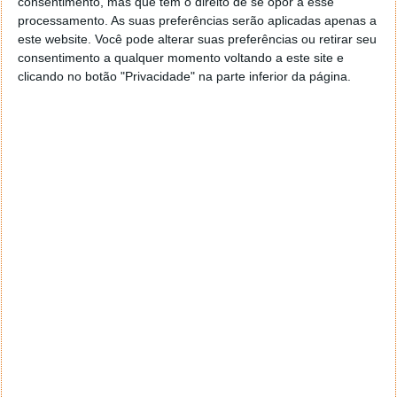
consentimento, mas que tem o direito de se opor a esse
processamento. As suas preferências serão aplicadas apenas a
Para quem pretender personalizar o terminal do Linux
este website. Você pode alterar suas preferências ou retirar seu
com uma mensagem personalizada aqui está a
consentimento a qualquer momento voltando a este site e
solução. De referir que há várias aplicações que
clicando no botão "Privacidade" na parte inferior da página.
permitem criar imagens com base em caracteres do
alfabeto como é o caso do Textaizer Pro (ver
aqui
).
Este artigo tem mais de um ano
Acompanhe o Pplware no Google Notícias
Proponha uma correção, faça uma sugestão
Autor:
Pedro Pinto