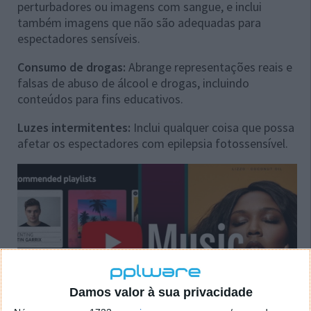
perturbadores ou imagens com sangue, e inclui
também imagens que não são adequadas para
espectadores sensíveis.
Consumo de drogas:
Abrange representações reais e
falsas de abuso de álcool e drogas, incluindo
conteúdos para fins educativos.
Luzes intermitentes:
Inclui qualquer coisa que possa
afetar os espectadores com epilepsia fotossensível.
Damos valor à sua privacidade