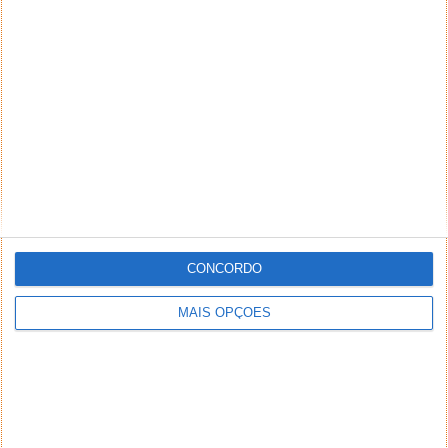
DEIXE UM COMENTÁRIO
Comentário
*
*
Nome
Email
CONCORDO
MAIS OPÇÕES
Notifique-me de novos comentários por e-mail.
Também se pode
inscrever
sem comentar.