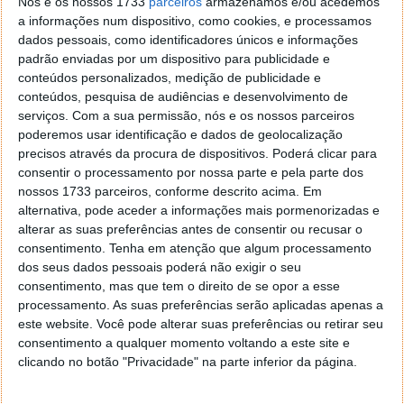
Nós e os nossos 1733
parceiros
armazenamos e/ou acedemos
a informações num dispositivo, como cookies, e processamos
dados pessoais, como identificadores únicos e informações
Poderá querer excluir qualquer um destes vídeos da
padrão enviadas por um dispositivo para publicidade e
sua conta no YouTube Music. Felizmente, o modo
conteúdos personalizados, medição de publicidade e
restrito do YouTube é uma das formas de a Google
conteúdos, pesquisa de audiências e desenvolvimento de
tornar a Internet mais segura para os mais novos.
serviços.
Com a sua permissão, nós e os nossos parceiros
poderemos usar identificação e dados de geolocalização
precisos através da procura de dispositivos. Poderá clicar para
consentir o processamento por nossa parte e pela parte dos
Como ativar o Modo restrito no YouTube
nossos 1733 parceiros, conforme descrito acima. Em
Music
alternativa, pode aceder a informações mais pormenorizadas e
alterar as suas preferências antes de consentir ou recusar o
consentimento.
Tenha em atenção que algum processamento
A aplicação do YouTube Music
nota que o modo
dos seus dados pessoais poderá não exigir o seu
restrito não é 100% exato
, mas reduz
consentimento, mas que tem o direito de se opor a esse
significativamente a probabilidade de encontrar
processamento. As suas preferências serão aplicadas apenas a
conteúdo +18 durante o streaming. No entanto, não
este website. Você pode alterar suas preferências ou retirar seu
fique surpreendido se algum deste conteúdo, por
consentimento a qualquer momento voltando a este site e
vezes, surgir.
clicando no botão "Privacidade" na parte inferior da página.
Pode ativar o modo restrito na app do seu