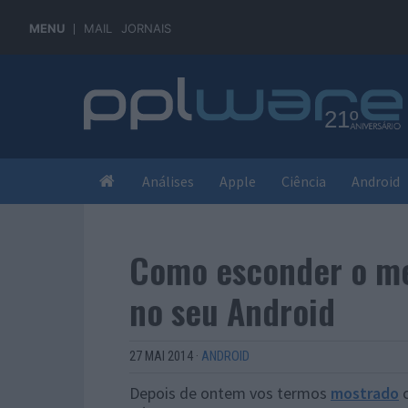
MENU
MAIL
JORNAIS
Análises
Apple
Ciência
Android
Como esconder o m
no seu Android
27 MAI 2014
·
ANDROID
Depois de ontem vos termos
mostrado
c