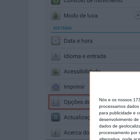
Nós e os nossos 17
processamos dados p
para publicidade e 
desenvolvimento de 
dados de geolocaliza
processamento por n
alternativa, pode ac