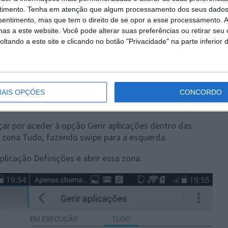
timento.
Tenha em atenção que algum processamento dos seus dados
nsentimento, mas que tem o direito de se opor a esse processamento. A
as a este website. Você pode alterar suas preferências ou retirar seu
ções que tenham feito estejam a causar problemas ao
tando a este site e clicando no botão "Privacidade" na parte inferior 
e comportamento de uma única vez.
amador
as opções do Android a opção Opções de Programador
AIS OPÇÕES
CONCORDO
 limpeza dos dados associados à aplicação Definições.
r por aceder à opção Gerir aplicações dentro das
 zona Tudo, fazendo swipe para a esquerda.
licação Definições e abrir essa zona.