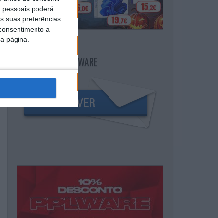
 pessoais poderá
s suas preferências
 consentimento a
da página.
NEWSLETTER PPLWARE