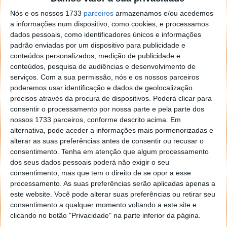
Nós e os nossos 1733
parceiros
armazenamos e/ou acedemos
a informações num dispositivo, como cookies, e processamos
dados pessoais, como identificadores únicos e informações
padrão enviadas por um dispositivo para publicidade e
conteúdos personalizados, medição de publicidade e
conteúdos, pesquisa de audiências e desenvolvimento de
serviços.
Com a sua permissão, nós e os nossos parceiros
MWC19: Chegou o Nokia 9 PureView
poderemos usar identificação e dados de geolocalização
com 5 câmaras e óticas ZEISS
precisos através da procura de dispositivos. Poderá clicar para
consentir o processamento por nossa parte e pela parte dos
nossos 1733 parceiros, conforme descrito acima. Em
24 FEV 2019
·
ANDROID
15 COMENTÁRIOS
alternativa, pode aceder a informações mais pormenorizadas e
Acabamos de assistir à terceira grande
apresentação
alterar as suas preferências antes de consentir ou recusar o
da fabricante finlandesa no grande palco de
consentimento.
Tenha em atenção que algum processamento
Barcelona, agora na MWC19. Sob a tutela da
dos seus dados pessoais poderá não exigir o seu
finlandesa
HMD Global
, a empresa apresenta-nos
consentimento, mas que tem o direito de se opor a esse
processamento. As suas preferências serão aplicadas apenas a
agora o seu promissor topo de gama (
flaghsip
), o
este website. Você pode alterar suas preferências ou retirar seu
Nokia 9 PureView com a plataforma Android One, da
consentimento a qualquer momento voltando a este site e
Google.
clicando no botão "Privacidade" na parte inferior da página.