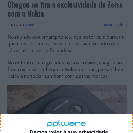
Chegou ao fim a exclusividade da Zeiss
com a Nokia
03 MAR 2020
·
ANDROID
18 COMENTÁRIOS
No mundo dos smartphones, é já histórica a parceria
que une a Nokia e a Zeiss no desenvolvimento das
câmaras da marca finlandesa.
No entanto, sem grandes avisos prévios, chegou ao
fim a exclusividade que a Nokia detinha, passando a
Zeiss a negociar também com outras marcas.
Damos valor à sua privacidade