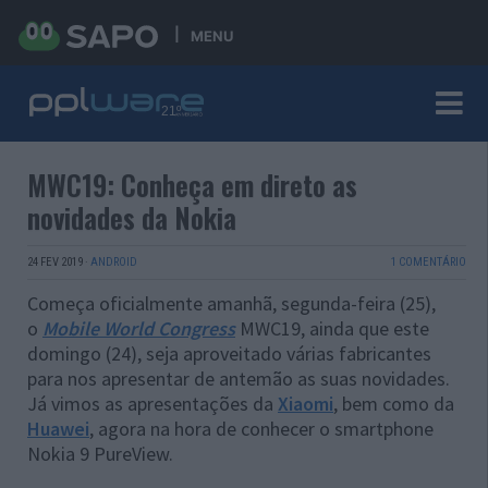
MENU
MWC19: Conheça em direto as
novidades da Nokia
24 FEV 2019
·
ANDROID
1 COMENTÁRIO
Começa oficialmente amanhã, segunda-feira (25),
o
Mobile World Congress
MWC19, ainda que este
domingo (24), seja aproveitado várias fabricantes
para nos apresentar de antemão as suas novidades.
Já vimos as apresentações da
Xiaomi
, bem como da
Huawei
, agora na hora de conhecer o smartphone
Nokia 9 PureView.