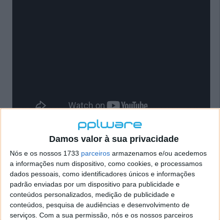
Damos valor à sua privacidade
Agora está na hora de olharmos para Barcelona e
para todas as novidades do MWC19. Este é o maior
Nós e os nossos 1733
parceiros
armazenamos e/ou acedemos
congresso anual de tecnologia móvel e trar-nos-á
a informações num dispositivo, como cookies, e processamos
novos dispositivos móveis. Aliás, contamos com
dados pessoais, como identificadores únicos e informações
vários novos smartphones de gama média, bem
padrão enviadas por um dispositivo para publicidade e
conteúdos personalizados, medição de publicidade e
como um promissor topo de gama.
conteúdos, pesquisa de audiências e desenvolvimento de
Algo que já tem sido debatido ao longo dos últimos
serviços.
Com a sua permissão, nós e os nossos parceiros