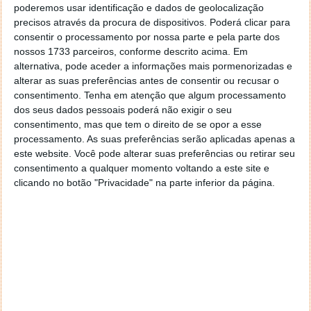
poderemos usar identificação e dados de geolocalização
meses. Após vários rumores e várias fugas de
precisos através da procura de dispositivos. Poderá clicar para
informação, contamos com o Nokia 9 PureView.
consentir o processamento por nossa parte e pela parte dos
Contudo, estamos também preparados para toda
nossos 1733 parceiros, conforme descrito acima. Em
uma nova geração de smartphones bastante
alternativa, pode aceder a informações mais pormenorizadas e
acessíveis.
alterar as suas preferências antes de consentir ou recusar o
consentimento.
Tenha em atenção que algum processamento
Está na hora de ver a apresentação da Nokia no
dos seus dados pessoais poderá não exigir o seu
MWC19
consentimento, mas que tem o direito de se opor a esse
processamento. As suas preferências serão aplicadas apenas a
este website. Você pode alterar suas preferências ou retirar seu
Em suma, uma aposta dual, com um reforço do
consentimento a qualquer momento voltando a este site e
segmento de entrada e gama média. Entretanto, é
clicando no botão "Privacidade" na parte inferior da página.
praticamente certa a apresentação de um novo topo
de gama neste MWC19. Será desta que ficaremos a
conhecer o Nokia 9 PureView com as suas 5 câmaras
fotográficas na traseira?
Aguardamos com expetativa as novidades. E você, o
que gostaria de ver a ser apresentado pela Nokia?