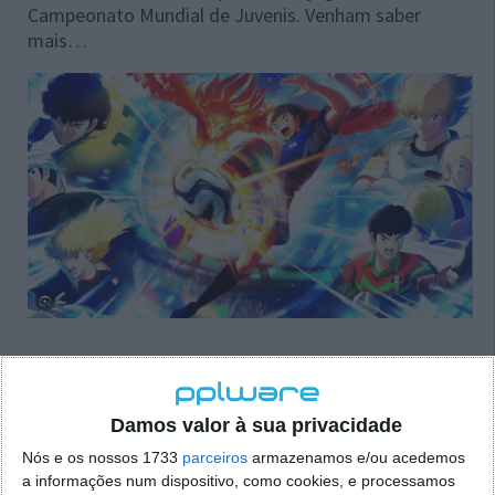
Campeonato Mundial de Juvenis. Venham saber
mais…
Captain Tsubasa 2: World Fighters com
Damos valor à sua privacidade
pontapé de saída anunciado
Nós e os nossos 1733
parceiros
armazenamos e/ou acedemos
a informações num dispositivo, como cookies, e processamos