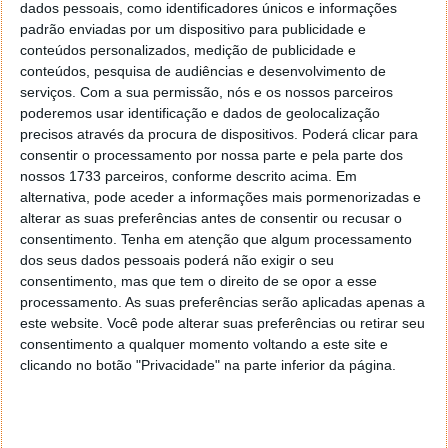
dados pessoais, como identificadores únicos e informações
11 FEV 2026
·
JOGOS
1 COMENTÁRIO
padrão enviadas por um dispositivo para publicidade e
A Bandai Namco acaba de revelar o lançamento de
conteúdos personalizados, medição de publicidade e
Captain Tsubasa 2: World Fighters, um dos seus jogos
conteúdos, pesquisa de audiências e desenvolvimento de
serviços.
Com a sua permissão, nós e os nossos parceiros
mais bem sucedidos e que apresenta uma tremenda
poderemos usar identificação e dados de geolocalização
legião de fãs, por Portugal e pelo mundo fora.
precisos através da procura de dispositivos. Poderá clicar para
consentir o processamento por nossa parte e pela parte dos
nossos 1733 parceiros, conforme descrito acima. Em
alternativa, pode aceder a informações mais pormenorizadas e
alterar as suas preferências antes de consentir ou recusar o
consentimento.
Tenha em atenção que algum processamento
dos seus dados pessoais poderá não exigir o seu
consentimento, mas que tem o direito de se opor a esse
processamento. As suas preferências serão aplicadas apenas a
este website. Você pode alterar suas preferências ou retirar seu
consentimento a qualquer momento voltando a este site e
clicando no botão "Privacidade" na parte inferior da página.